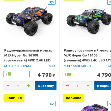
Радиоуправляемый монстр
Радиоуправляемый монст
MJX Hyper Go 16108
MJX Hyper Go 16108
(оранжевый) 4WD 2.4G LED
(зеленый) 4WD 2.4G LED 1/
1/16 RTR
RTR
MJX-16108-ORANGE
MJX
MJX-16108-GREEN
M
4 790
4 79
Т
Т
o
В корзину
В корзи
новинка
новинка