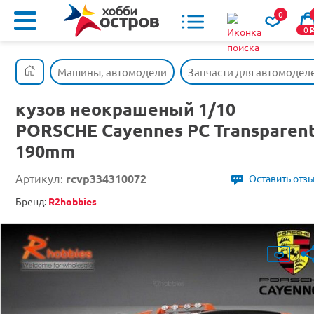
0
0
Машины, автомодели
Запчасти для автомодел
кузов неокрашеный 1/10
PORSCHE Cayennes PC Transparen
190mm
Артикул:
rcvp334310072
Оставить отз
Бренд:
R2hobbies