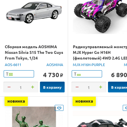
Сборная модель AOSHIMA
Радиоуправляемый монст
Nissan Silvia S15 The Two Guys
MJX Hyper Go H16H
From Tokyo, 1/24
(фиолетовый) 4WD 2.4G LE
GPS 1/16 RTR
AOS-6611
AOSHIMA
MJX-H16H-PURPLE
M
4 730
6 89
Т
Т
o
В корзину
В корзи
новинка
новинка