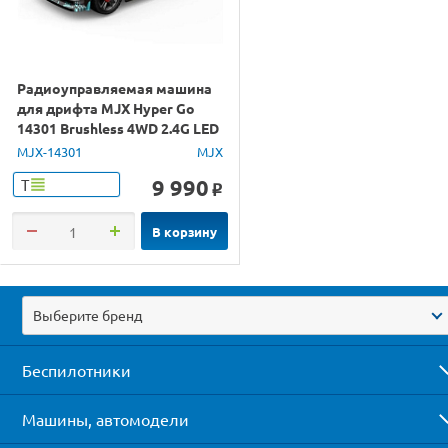
Радиоуправляемая машина
для дрифта MJX Hyper Go
14301 Brushless 4WD 2.4G LED
1/14 RTR
MJX-14301
MJX
9 990
Т
o
В корзину
Выберите бренд
Беспилотники
Машины, автомодели