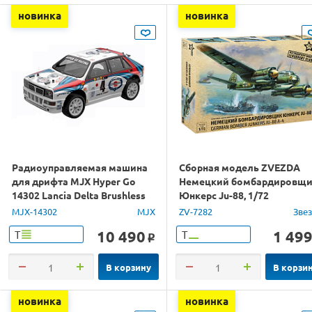
новинка
новинка
Радиоуправляемая машина
Сборная модель ZVEZDA
для дрифта MJX Hyper Go
Немецкий бомбардировщ
14302 Lancia Delta Brushless
Юнкерс Ju-88, 1/72
4WD 2.4G LED 1/14 RTR
MJX-14302
MJX
ZV-7282
Зве
10 490
1 49
Т
Т
o
В корзину
В корзи
новинка
новинка