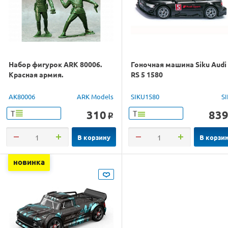
Набор фигурок ARK 80006.
Гоночная машина Siku Audi
Красная армия.
RS 5 1580
AK80006
ARK Models
SIKU1580
S
310
83
Т
Т
o
В корзину
В корзи
новинка