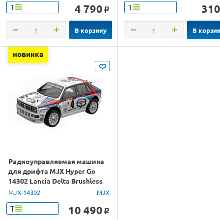
4 790
31
Т
Т
o
В корзину
В корзи
новинка
Радиоуправляемая машина
для дрифта MJX Hyper Go
14302 Lancia Delta Brushless
4WD 2.4G LED 1/14 RTR
MJX-14302
MJX
10 490
Т
o