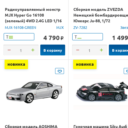
Радиоуправляемый монстр
Сборная модель ZVEZDA
MJX Hyper Go 16108
Немецкий бомбардировщ
(зеленый) 4WD 2.4G LED 1/16
Юнкерс Ju-88, 1/72
RTR
MJX-16108-GREEN
MJX
ZV-7282
Зве
4 790
1 49
Т
Т
o
В корзину
В корзи
новинка
новинка
Сборная модель AOSHIMA
Гоночная машина Siku Audi