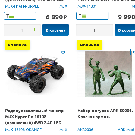
GPS 1/16 RTR
1/14 RTR
MJX-H16H-PURPLE
MJX
MJX-14301
M
6 890
9 99
Т
Т
o
В корзину
В корзи
новинка
новинка
Радиоуправляемый монстр
Набор фигурок ARK 80006.
MJX Hyper Go 16108
Красная армия.
(оранжевый) 4WD 2.4G LED
1/16 RTR
MJX-16108-ORANGE
MJX
AK80006
ARK Mod