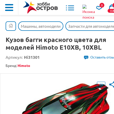
0
0
Машины, автомодели
Запчасти для автомодел
Кузов багги красного цвета для
моделей Himoto E10XB, 10XBL
Артикул:
Hi31301
Оставить отз
Бренд:
Himoto