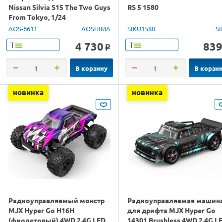
Nissan Silvia S15 The Two Guys
RS 5 1580
From Tokyo, 1/24
AOS-6611
AOSHIMA
SIKU1580
S
4 730
83
Т
Т
o
В корзину
В корзи
новинка
новинка
Радиоуправляемый монстр
Радиоуправляемая машин
MJX Hyper Go H16H
для дрифта MJX Hyper Go
(фиолетовый) 4WD 2.4G LED
14301 Brushless 4WD 2.4G L