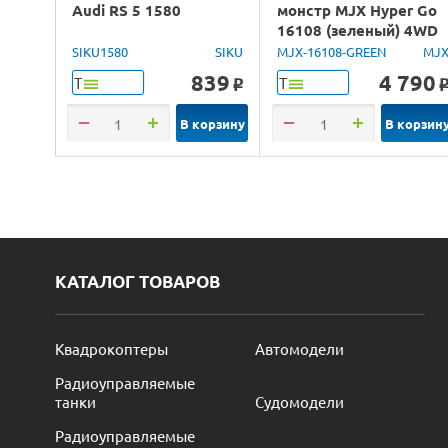
Audi RS 5 1580
монстр MJX Hyper Go
16108 (зеленый) 4WD
2.4G LED 1/16 RTR
SIKU1580
SIKU
MJX-16108-GREEN
MJ
839
4 790
Т
Т
o
В корзину
В корзин
КАТАЛОГ ТОВАРОВ
Квадрокоптеры
Автомодели
Радиоуправляемые
танки
Судомодели
Радиоуправляемые