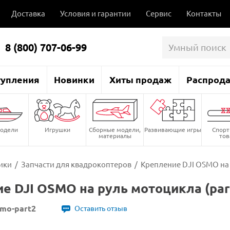
Доставка
Условия и гарантии
Сервис
Контакты
8 (800) 707-06-99
тупления
Новинки
Хиты продаж
Распрод
одели
Игрушки
Сборные модели,
Развивающие игры
Спор
материалы
то
ики
/
Запчасти для квадрокоптеров
/
Крепление DJI OSMO на 
е DJI OSMO на руль мотоцикла (par
smo-part2
Оставить отзыв