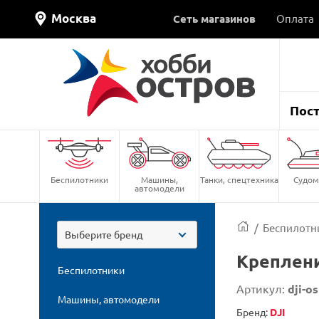
Москва
Сеть магазинов
Оплата
Пос
Беспилотники
Машины,
Танки, спецтехника
Судом
автомодели
/
Беспилотн
Выберите бренд
Креплени
Беспилотники
Артикул:
dji-o
Машины, автомодели
Бренд:
DJI