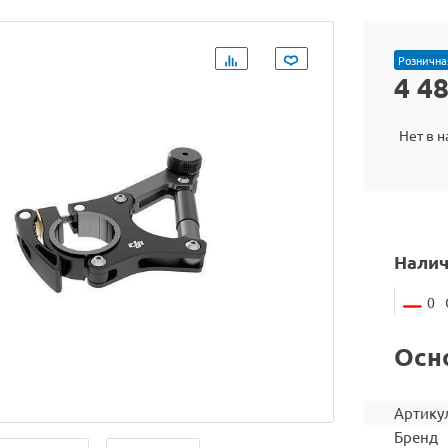
Рознична
4 4
Нет в 
Налич
0
Осн
Артику
Бренд