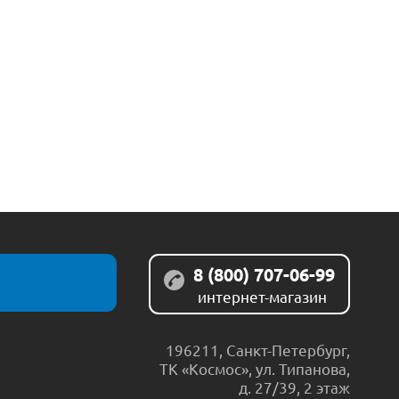
8 (800) 707-06-99
интернет-магазин
196211
,
Санкт-Петербург
,
ТК «Космос», ул. Типанова,
д. 27/39, 2 этаж