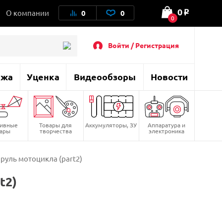
0
О компании
0
0
o
0
Войти / Регистрация
ажа
Уценка
Видеообзоры
Новости
тивные
Товары для
Аккумуляторы, ЗУ
Аппаратура и
вары
творчества
электроника
руль мотоцикла (part2)
t2)