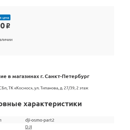
я цена
80
o
наличии
ие в магазинах г. Санкт-Петербург
СБп, ТК «Космос», ул. Типанова, д. 27/39, 2 этаж
овные характеристики
л
dji-osmo-part2
DJI