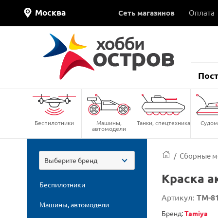
Москва
Сеть магазинов
Оплата
Пос
Беспилотники
Машины,
Танки, спецтехника
Судом
автомодели
/
Сборные м
Выберите бренд
Краска ак
Беспилотники
Артикул:
TM-8
Машины, автомодели
Бренд:
Tamiya