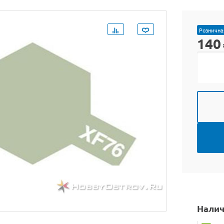
Рознична
140
Налич