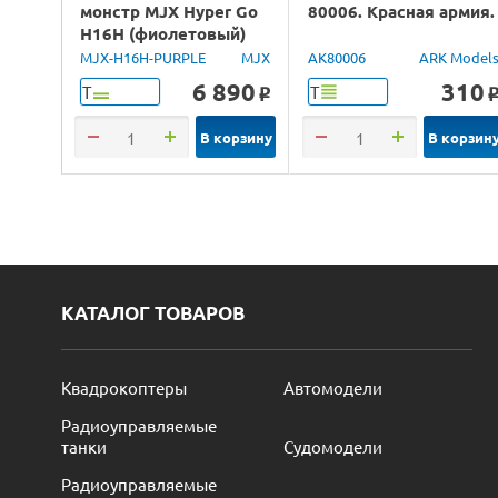
монстр MJX Hyper Go
80006. Красная армия.
H16H (фиолетовый)
4WD 2.4G LED GPS
MJX-H16H-PURPLE
MJX
AK80006
ARK Model
1/16 RTR
6 890
310
Т
Т
o
В корзину
В корзин
КАТАЛОГ ТОВАРОВ
Квадрокоптеры
Автомодели
Радиоуправляемые
танки
Судомодели
Радиоуправляемые