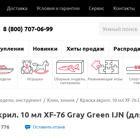
Доставка
Условия и гарантии
Сервис
Контакты
8 (800) 707-06-99
тупления
Новинки
Хиты продаж
Распрод
одели
Игрушки
Сборные модели,
Развивающие игры
Спор
материалы
то
одели, инструмент
/
Клеи, химия
/
Краска акрил. 10 мл XF-76 
рил. 10 мл XF-76 Gray Green IJN (дл
1776
Оставить отзыв