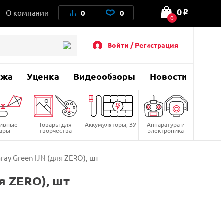
0
О компании
0
0
o
0
Войти / Регистрация
ажа
Уценка
Видеообзоры
Новости
тивные
Товары для
Аккумуляторы, ЗУ
Аппаратура и
вары
творчества
электроника
Gray Green IJN (для ZERO), шт
я ZERO), шт