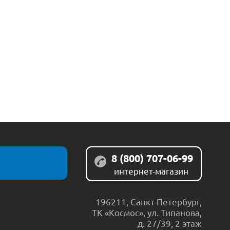
8 (800) 707-06-99
интернет-магазин
196211
,
Санкт-Петербург
,
ТК «Космос», ул. Типанова,
д. 27/39, 2 этаж