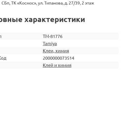
СБп, ТК «Космос», ул. Типанова, д. 27/39, 2 этаж
овные характеристики
л
TM-81776
Tamiya
Клеи, химия
Код
2000000073514
Клей и химия