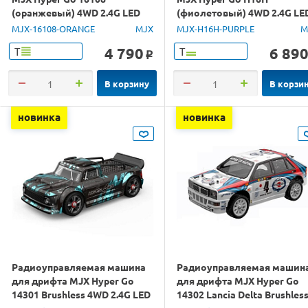
(оранжевый) 4WD 2.4G LED
(фиолетовый) 4WD 2.4G LE
1/16 RTR
GPS 1/16 RTR
MJX-16108-ORANGE
MJX
MJX-H16H-PURPLE
M
4 790
6 89
Т
Т
o
В корзину
В корзи
новинка
новинка
Радиоуправляемая машина
Радиоуправляемая машин
для дрифта MJX Hyper Go
для дрифта MJX Hyper Go
14301 Brushless 4WD 2.4G LED
14302 Lancia Delta Brushles
1/14 RTR
4WD 2.4G LED 1/14 RTR