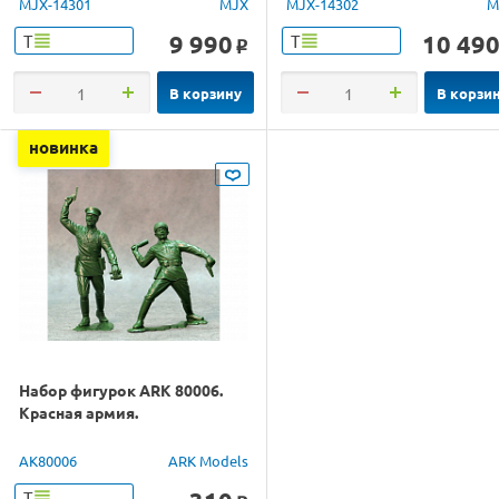
MJX-14301
MJX
MJX-14302
M
9 990
10 49
Т
Т
o
В корзину
В корзи
новинка
Набор фигурок ARK 80006.
Красная армия.
AK80006
ARK Models
Т