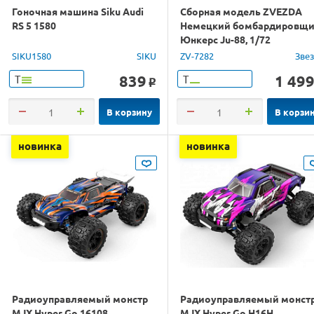
Гоночная машина Siku Audi
Сборная модель ZVEZDA
RS 5 1580
Немецкий бомбардировщ
Юнкерс Ju-88, 1/72
SIKU1580
SIKU
ZV-7282
Зве
839
1 49
Т
Т
o
В корзину
В корзи
новинка
новинка
Радиоуправляемый монстр
Радиоуправляемый монст
MJX Hyper Go 16108
MJX Hyper Go H16H