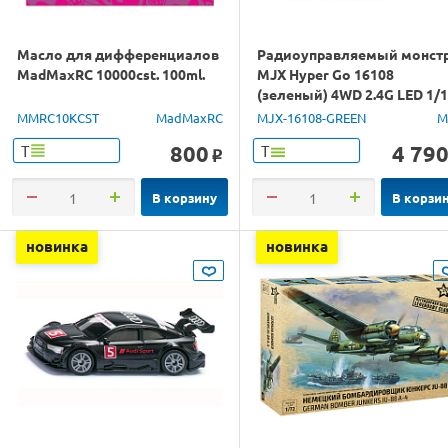
Масло для дифференциалов
Радиоуправляемый монст
MadMaxRC 10000cst. 100ml.
MJX Hyper Go 16108
(зеленый) 4WD 2.4G LED 1/
RTR
MMRC10KCST
MadMaxRC
MJX-16108-GREEN
M
800
4 79
Т
Т
o
В корзину
В корзи
новинка
новинка