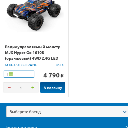
Радиоуправляемый монстр
MJX Hyper Go 16108
(оранжевый) 4WD 2.4G LED
1/16 RTR
MJX-16108-ORANGE
MJX
4 790
Т
o
В корзину
Выберите бренд
Беспилотники