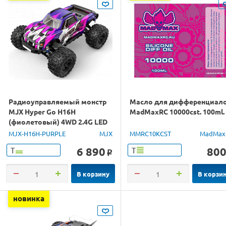
Радиоуправляемый монстр
Масло для дифференциал
MJX Hyper Go H16H
MadMaxRC 10000cst. 100ml.
(фиолетовый) 4WD 2.4G LED
GPS 1/16 RTR
MJX-H16H-PURPLE
MJX
MMRC10KCST
MadMax
6 890
80
Т
Т
o
В корзину
В корзи
новинка