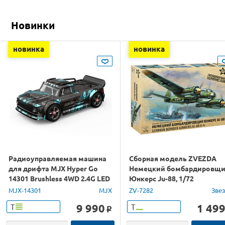
Новинки
новинка
новинка
Радиоуправляемая машина
Сборная модель ZVEZDA
для дрифта MJX Hyper Go
Немецкий бомбардировщ
14301 Brushless 4WD 2.4G LED
Юнкерс Ju-88, 1/72
1/14 RTR
MJX-14301
MJX
ZV-7282
Зве
9 990
1 49
Т
Т
o