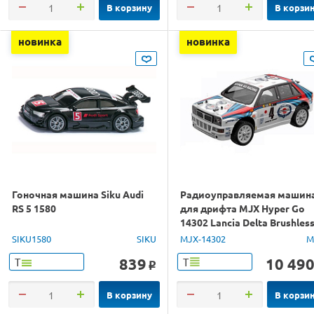
В корзину
В корзи
новинка
новинка
Гоночная машина Siku Audi
Радиоуправляемая машин
RS 5 1580
для дрифта MJX Hyper Go
14302 Lancia Delta Brushles
4WD 2.4G LED 1/14 RTR
SIKU1580
SIKU
MJX-14302
M
839
10 49
Т
Т
o
В корзину
В корзи