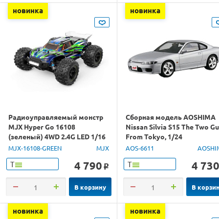
новинка
новинка
Радиоуправляемый монстр
Сборная модель AOSHIMA
MJX Hyper Go 16108
Nissan Silvia S15 The Two G
(зеленый) 4WD 2.4G LED 1/16
From Tokyo, 1/24
RTR
MJX-16108-GREEN
MJX
AOS-6611
AOSHI
4 790
4 73
Т
Т
o
В корзину
В корзи
новинка
новинка