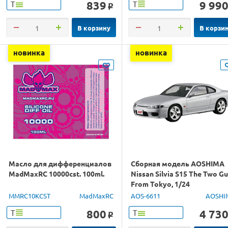
839
9 99
Т
Т
o
В корзину
В корзи
новинка
новинка
Масло для дифференциалов
Сборная модель AOSHIMA
MadMaxRC 10000cst. 100ml.
Nissan Silvia S15 The Two G
From Tokyo, 1/24
MMRC10KCST
MadMaxRC
AOS-6611
AOSHI
800
4 73
Т
Т
o