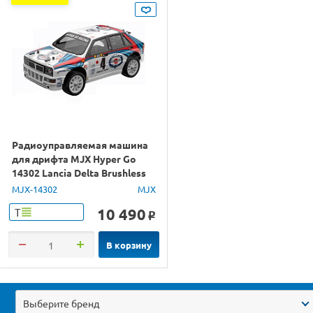
Радиоуправляемая машина
для дрифта MJX Hyper Go
14302 Lancia Delta Brushless
4WD 2.4G LED 1/14 RTR
MJX-14302
MJX
10 490
Т
o
В корзину
Выберите бренд