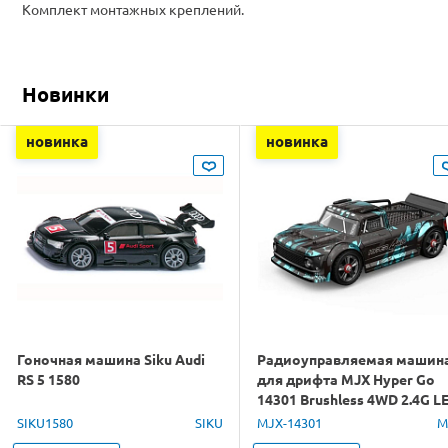
Комплект монтажных креплений.
Новинки
новинка
новинка
Гоночная машина Siku Audi
Радиоуправляемая машин
RS 5 1580
для дрифта MJX Hyper Go
14301 Brushless 4WD 2.4G L
1/14 RTR
SIKU1580
SIKU
MJX-14301
M