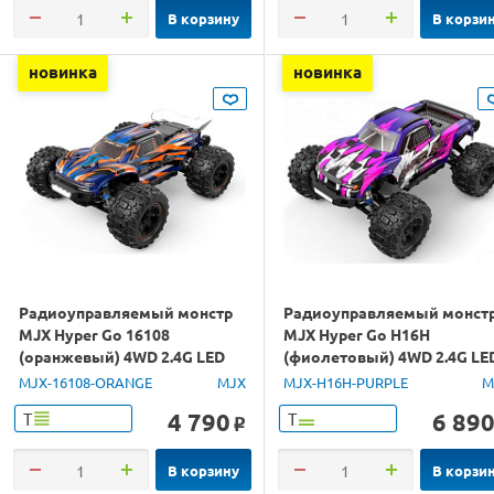
В корзину
В корзи
новинка
новинка
Радиоуправляемый монстр
Радиоуправляемый монст
MJX Hyper Go 16108
MJX Hyper Go H16H
(оранжевый) 4WD 2.4G LED
(фиолетовый) 4WD 2.4G LE
1/16 RTR
GPS 1/16 RTR
MJX-16108-ORANGE
MJX
MJX-H16H-PURPLE
M
4 790
6 89
Т
Т
o
В корзину
В корзи