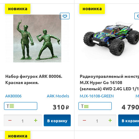
новинка
новинка
Набор фигурок ARK 80006.
Радиоуправляемый монст
Красная армия.
MJX Hyper Go 16108
(зеленый) 4WD 2.4G LED 1/
RTR
AK80006
ARK Models
MJX-16108-GREEN
M
310
4 79
Т
Т
o
В корзину
В корзи
новинка