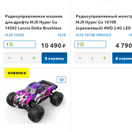
Радиоуправляемая машина
Радиоуправляемый монст
для дрифта MJX Hyper Go
MJX Hyper Go 16108
14302 Lancia Delta Brushless
(оранжевый) 4WD 2.4G LED
4WD 2.4G LED 1/14 RTR
1/16 RTR
MJX-14302
MJX
MJX-16108-ORANGE
M
10 490
4 79
Т
Т
o
В корзину
В корзи
новинка