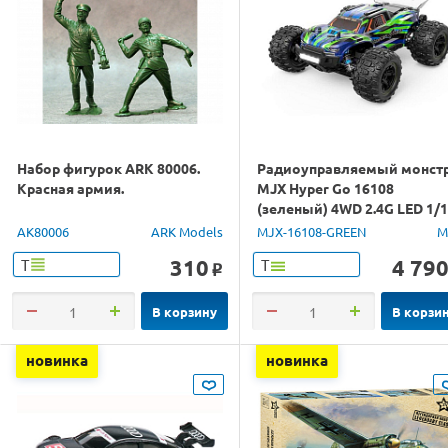
Набор фигурок ARK 80006.
Радиоуправляемый монст
Красная армия.
MJX Hyper Go 16108
(зеленый) 4WD 2.4G LED 1/
RTR
AK80006
ARK Models
MJX-16108-GREEN
M
310
4 79
Т
Т
o
В корзину
В корзи
новинка
новинка