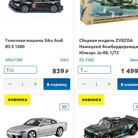
Гоночная машина Siku Audi
Сборная модель ZVEZDA
RS 5 1580
Немецкий бомбардировщ
Юнкерс Ju-88, 1/72
SIKU1580
SIKU
ZV-7282
Зве
839
1 49
Т
Т
o
В корзину
В корзи
новинка
новинка