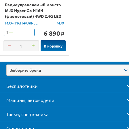
Радиоуправляемый монстр
MJX Hyper Go H16H
(фиолетовый) 4WD 2.4G LED
GPS 1/16 RTR
MJX-H16H-PURPLE
MJX
6 890
Т
o
В корзину
Выберите бренд
Беспилотники
Машины, автомодели
Танки, спецтехника
Судомодели