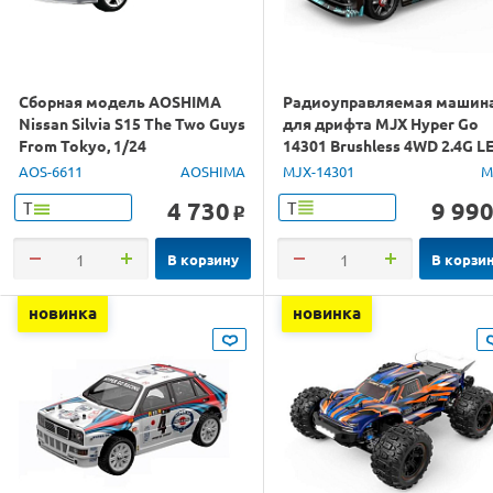
Сборная модель AOSHIMA
Радиоуправляемая машин
Nissan Silvia S15 The Two Guys
для дрифта MJX Hyper Go
From Tokyo, 1/24
14301 Brushless 4WD 2.4G L
1/14 RTR
AOS-6611
AOSHIMA
MJX-14301
M
4 730
9 99
Т
Т
o
В корзину
В корзи
новинка
новинка