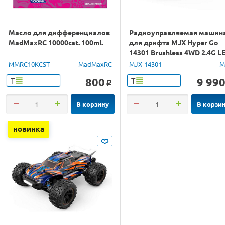
Масло для дифференциалов
Радиоуправляемая машин
MadMaxRC 10000cst. 100ml.
для дрифта MJX Hyper Go
14301 Brushless 4WD 2.4G L
1/14 RTR
MMRC10KCST
MadMaxRC
MJX-14301
M
800
9 99
Т
Т
o
В корзину
В корзи
новинка