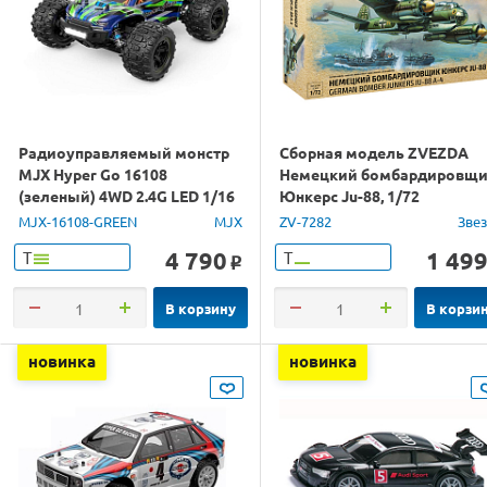
Радиоуправляемый монстр
Сборная модель ZVEZDA
MJX Hyper Go 16108
Немецкий бомбардировщ
(зеленый) 4WD 2.4G LED 1/16
Юнкерс Ju-88, 1/72
RTR
MJX-16108-GREEN
MJX
ZV-7282
Зве
4 790
1 49
Т
Т
o
В корзину
В корзи
новинка
новинка