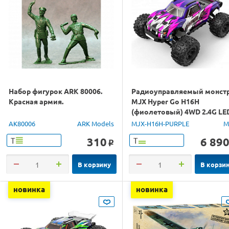
Набор фигурок ARK 80006.
Радиоуправляемый монст
Красная армия.
MJX Hyper Go H16H
(фиолетовый) 4WD 2.4G LE
GPS 1/16 RTR
AK80006
ARK Models
MJX-H16H-PURPLE
M
310
6 89
Т
Т
o
В корзину
В корзи
новинка
новинка