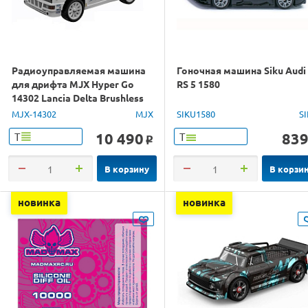
Радиоуправляемая машина
Гоночная машина Siku Audi
для дрифта MJX Hyper Go
RS 5 1580
14302 Lancia Delta Brushless
4WD 2.4G LED 1/14 RTR
MJX-14302
MJX
SIKU1580
S
10 490
83
Т
Т
o
В корзину
В корзи
новинка
новинка