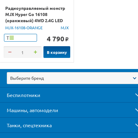
Радиоуправляемый монстр
MJX Hyper Go 16108
(оранжевый) 4WD 2.4G LED
1/16 RTR
MJX-16108-ORANGE
MJX
4 790
Т
o
В корзину
Выберите бренд
Беспилотники
Машины, автомодели
Танки, спецтехника