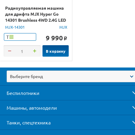
Радиоуправляемая машина
для дрифта MJX Hyper Go
14301 Brushless 4WD 2.4G LED
1/14 RTR
MJX-14301
MJX
9 990
Т
o
В корзину
Выберите бренд
Беспилотники
Машины, автомодели
Танки, спецтехника