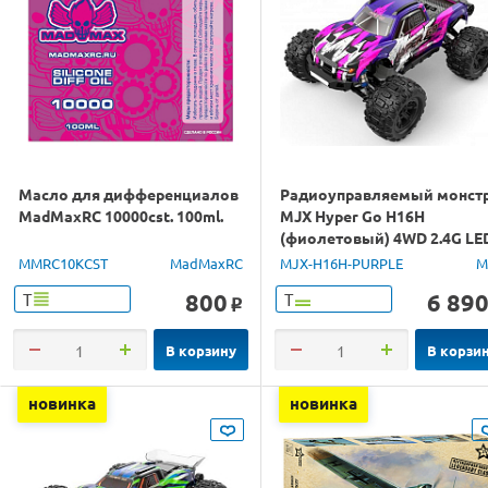
Масло для дифференциалов
Радиоуправляемый монст
MadMaxRC 10000cst. 100ml.
MJX Hyper Go H16H
(фиолетовый) 4WD 2.4G LE
GPS 1/16 RTR
MMRC10KCST
MadMaxRC
MJX-H16H-PURPLE
M
800
6 89
Т
Т
o
В корзину
В корзи
новинка
новинка