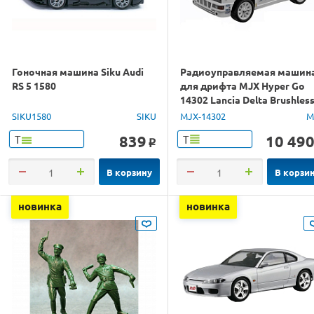
Гоночная машина Siku Audi
Радиоуправляемая машин
RS 5 1580
для дрифта MJX Hyper Go
14302 Lancia Delta Brushles
4WD 2.4G LED 1/14 RTR
SIKU1580
SIKU
MJX-14302
M
839
10 49
Т
Т
o
В корзину
В корзи
новинка
новинка