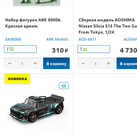
Набор фигурок ARK 80006.
Сборная модель AOSHIMA
Красная армия.
Nissan Silvia S15 The Two G
From Tokyo, 1/24
AK80006
ARK Models
AOS-6611
AOSHI
310
4 73
Т
Т
o
В корзину
В корзи
новинка