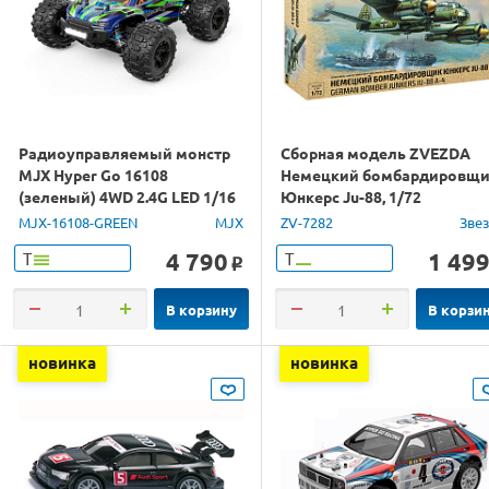
Радиоуправляемый монстр
Сборная модель ZVEZDA
MJX Hyper Go 16108
Немецкий бомбардировщ
(зеленый) 4WD 2.4G LED 1/16
Юнкерс Ju-88, 1/72
RTR
MJX-16108-GREEN
MJX
ZV-7282
Зве
4 790
1 49
Т
Т
o
В корзину
В корзи
новинка
новинка