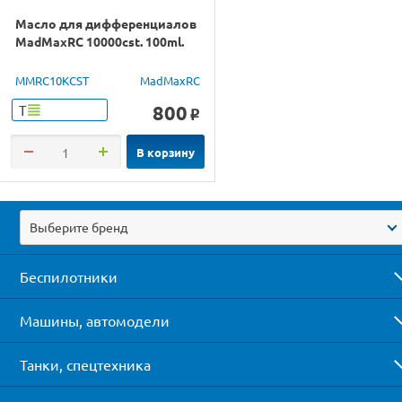
Масло для дифференциалов
MadMaxRC 10000cst. 100ml.
MMRC10KCST
MadMaxRC
800
Т
o
В корзину
Выберите бренд
Беспилотники
Машины, автомодели
Танки, спецтехника