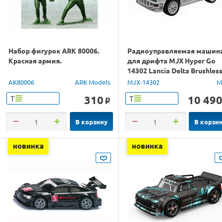
Набор фигурок ARK 80006.
Радиоуправляемая машин
Красная армия.
для дрифта MJX Hyper Go
14302 Lancia Delta Brushles
4WD 2.4G LED 1/14 RTR
AK80006
ARK Models
MJX-14302
M
310
10 49
Т
Т
o
В корзину
В корзи
новинка
новинка