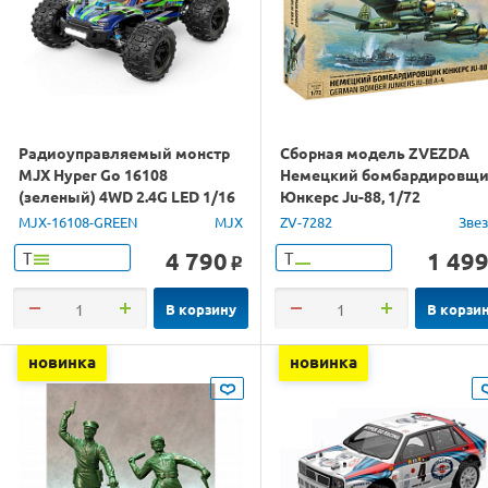
Радиоуправляемый монстр
Сборная модель ZVEZDA
MJX Hyper Go 16108
Немецкий бомбардировщ
(зеленый) 4WD 2.4G LED 1/16
Юнкерс Ju-88, 1/72
RTR
MJX-16108-GREEN
MJX
ZV-7282
Зве
4 790
1 49
Т
Т
o
В корзину
В корзи
новинка
новинка