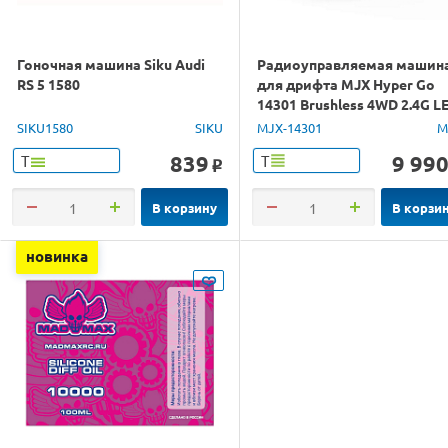
Гоночная машина Siku Audi
Радиоуправляемая машин
RS 5 1580
для дрифта MJX Hyper Go
14301 Brushless 4WD 2.4G L
1/14 RTR
SIKU1580
SIKU
MJX-14301
M
839
9 99
Т
Т
o
В корзину
В корзи
новинка