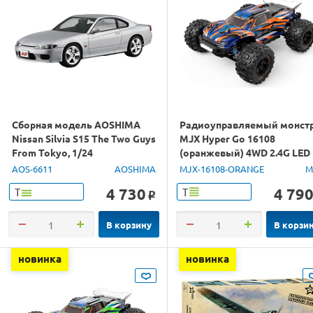
Сборная модель AOSHIMA
Радиоуправляемый монст
Nissan Silvia S15 The Two Guys
MJX Hyper Go 16108
From Tokyo, 1/24
(оранжевый) 4WD 2.4G LED
1/16 RTR
AOS-6611
AOSHIMA
MJX-16108-ORANGE
M
4 730
4 79
Т
Т
o
В корзину
В корзи
новинка
новинка