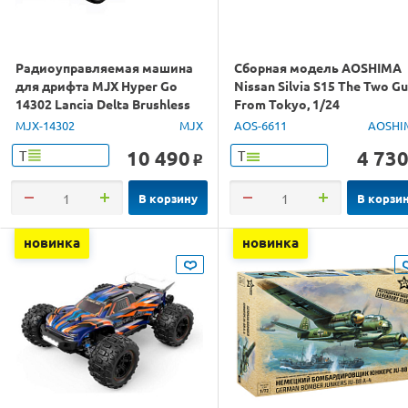
Радиоуправляемая машина
Сборная модель AOSHIMA
для дрифта MJX Hyper Go
Nissan Silvia S15 The Two G
14302 Lancia Delta Brushless
From Tokyo, 1/24
4WD 2.4G LED 1/14 RTR
MJX-14302
MJX
AOS-6611
AOSHI
10 490
4 73
Т
Т
o
В корзину
В корзи
новинка
новинка