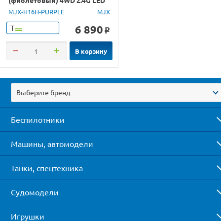
GPS 1/16 RTR
MJX-H16H-PURPLE
MJX
6 890
Т
o
В корзину
Выберите бренд
Беспилотники
Машины, автомодели
Танки, спецтехника
Судомодели
Игрушки