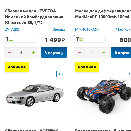
Сборная модель ZVEZDA
Масло для дифференциал
Немецкий бомбардировщик
MadMaxRC 10000cst. 100ml.
Юнкерс Ju-88, 1/72
ZV-7282
Звезда
MMRC10KCST
MadMax
1 499
80
Т
Т
o
В корзину
В корзи
новинка
новинка
Сборная модель AOSHIMA
Радиоуправляемый монст