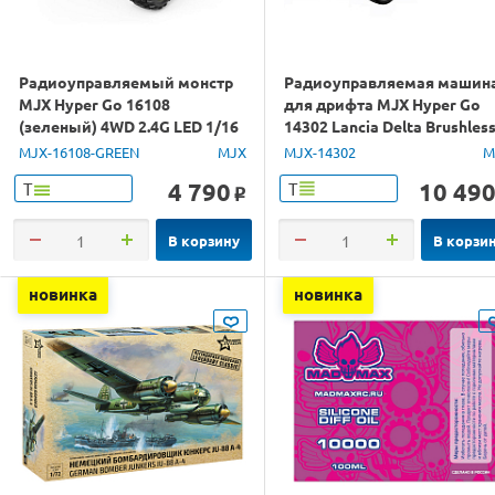
Радиоуправляемый монстр
Радиоуправляемая машин
MJX Hyper Go 16108
для дрифта MJX Hyper Go
(зеленый) 4WD 2.4G LED 1/16
14302 Lancia Delta Brushles
RTR
4WD 2.4G LED 1/14 RTR
MJX-16108-GREEN
MJX
MJX-14302
M
4 790
10 49
Т
Т
o
В корзину
В корзи
новинка
новинка