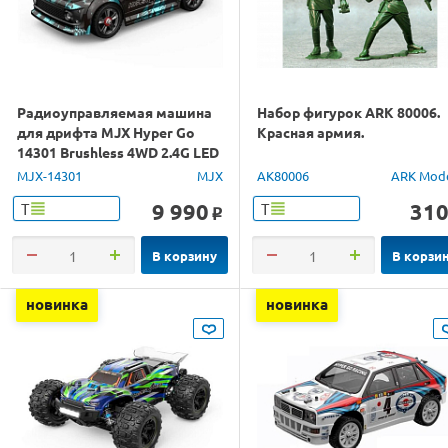
Радиоуправляемая машина
Набор фигурок ARK 80006.
для дрифта MJX Hyper Go
Красная армия.
14301 Brushless 4WD 2.4G LED
1/14 RTR
MJX-14301
MJX
AK80006
ARK Mod
9 990
31
Т
Т
o
В корзину
В корзи
новинка
новинка