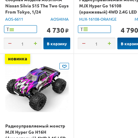
Nissan Silvia S15 The Two Guys
MJX Hyper Go 16108
From Tokyo, 1/24
(оранжевый) 4WD 2.4G LED
1/16 RTR
AOS-6611
AOSHIMA
MJX-16108-ORANGE
M
4 730
4 79
Т
Т
o
В корзину
В корзи
новинка
Радиоуправляемый монстр
MJX Hyper Go H16H
(фиолетовый) 4WD 2.4G LED