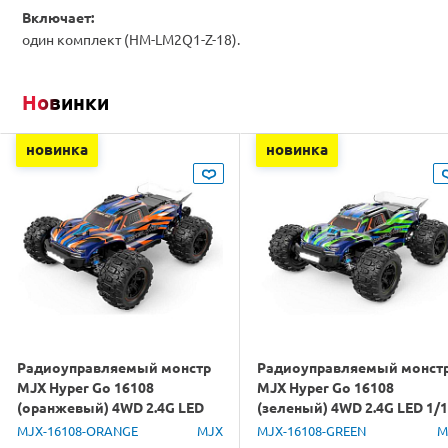
Включает:
один комплект (HM-LM2Q1-Z-18).
Новинки
новинка
новинка
Радиоуправляемый монстр
Радиоуправляемый монст
MJX Hyper Go 16108
MJX Hyper Go 16108
(оранжевый) 4WD 2.4G LED
(зеленый) 4WD 2.4G LED 1/
1/16 RTR
RTR
MJX-16108-ORANGE
MJX
MJX-16108-GREEN
M