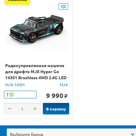
Радиоуправляемая машина
для дрифта MJX Hyper Go
14301 Brushless 4WD 2.4G LED
1/14 RTR
MJX-14301
MJX
9 990
Т
o
В корзину
Выберите бренд