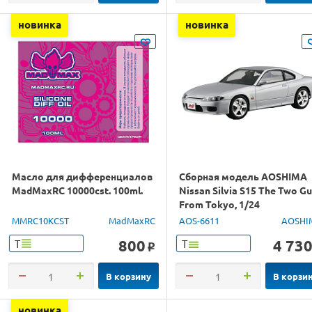
новинка
новинка
Масло для дифференциалов
Сборная модель AOSHIMA
MadMaxRC 10000cst. 100ml.
Nissan Silvia S15 The Two G
From Tokyo, 1/24
MMRC10KCST
MadMaxRC
AOS-6611
AOSHI
800
4 73
Т
Т
o
В корзину
В корзи
новинка