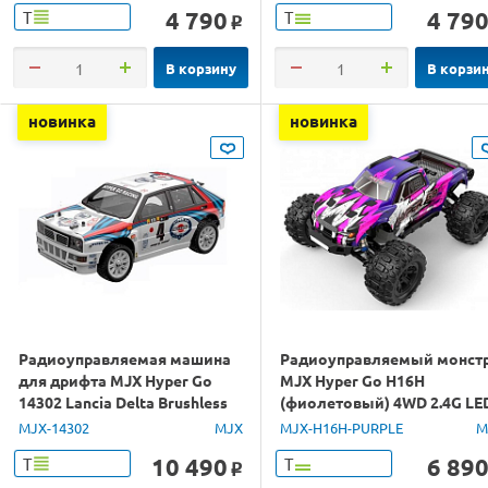
4 790
4 79
Т
Т
o
В корзину
В корзи
новинка
новинка
Радиоуправляемая машина
Радиоуправляемый монст
для дрифта MJX Hyper Go
MJX Hyper Go H16H
14302 Lancia Delta Brushless
(фиолетовый) 4WD 2.4G LE
4WD 2.4G LED 1/14 RTR
GPS 1/16 RTR
MJX-14302
MJX
MJX-H16H-PURPLE
M
10 490
6 89
Т
Т
o