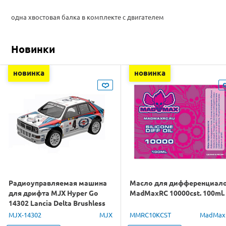
одна хвостовая балка в комплекте с двигателем
Новинки
новинка
новинка
Радиоуправляемая машина
Масло для дифференциал
для дрифта MJX Hyper Go
MadMaxRC 10000cst. 100ml.
14302 Lancia Delta Brushless
4WD 2.4G LED 1/14 RTR
MJX-14302
MJX
MMRC10KCST
MadMax