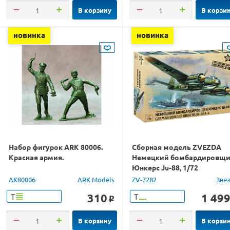
В корзину
В корзи
новинка
новинка
Набор фигурок ARK 80006.
Сборная модель ZVEZDA
Красная армия.
Немецкий бомбардировщ
Юнкерс Ju-88, 1/72
AK80006
ARK Models
ZV-7282
Зве
310
1 49
Т
Т
o
В корзину
В корзи