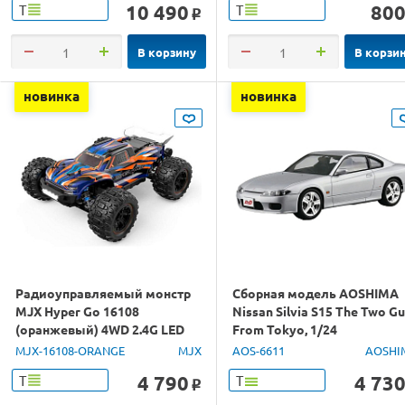
10 490
80
Т
Т
o
В корзину
В корзи
новинка
новинка
Радиоуправляемый монстр
Сборная модель AOSHIMA
MJX Hyper Go 16108
Nissan Silvia S15 The Two G
(оранжевый) 4WD 2.4G LED
From Tokyo, 1/24
1/16 RTR
MJX-16108-ORANGE
MJX
AOS-6611
AOSHI
4 790
4 73
Т
Т
o