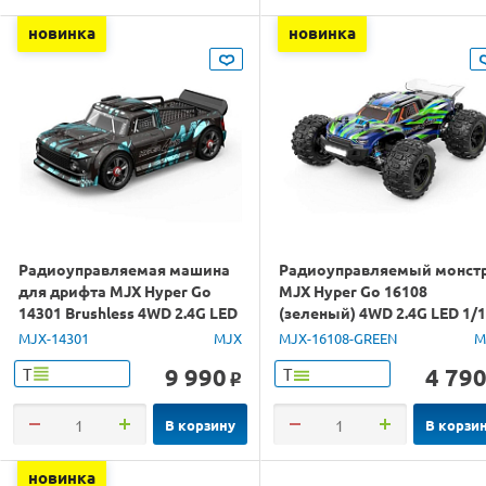
новинка
новинка
Радиоуправляемая машина
Радиоуправляемый монст
для дрифта MJX Hyper Go
MJX Hyper Go 16108
14301 Brushless 4WD 2.4G LED
(зеленый) 4WD 2.4G LED 1/
1/14 RTR
RTR
MJX-14301
MJX
MJX-16108-GREEN
M
9 990
4 79
Т
Т
o
В корзину
В корзи
новинка