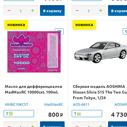
В корзину
В корзи
новинка
новинка
Масло для дифференциалов
Сборная модель AOSHIMA
MadMaxRC 10000cst. 100ml.
Nissan Silvia S15 The Two G
From Tokyo, 1/24
MMRC10KCST
MadMaxRC
AOS-6611
AOSHI
800
4 73
Т
Т
o
В корзину
В корзи