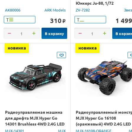
Юнкерс Ju-88, 1/72
AK80006
ARK Models
ZV-7282
Зве
310
1 49
Т
Т
o
В корзину
В корзи
новинка
новинка
Радиоуправляемая машина
Радиоуправляемый монст
для дрифта MJX Hyper Go
MJX Hyper Go 16108
14301 Brushless 4WD 2.4G LED
(оранжевый) 4WD 2.4G LED
1/14 RTR
1/16 RTR
MJX-14301
MJX
MJX-16108-ORANGE
M