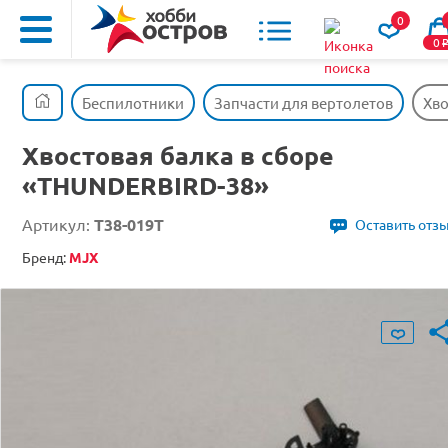
0
0
Беспилотники
Запчасти для вертолетов
Хво
Хвостовая балка в сборе
«THUNDERBIRD-38»
Артикул:
T38-019Т
Оставить отз
Бренд:
MJX