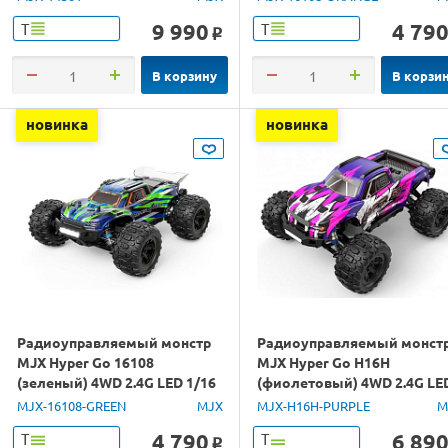
9 990
4 79
Т
Т
o
В корзину
В корзи
новинка
новинка
Радиоуправляемый монстр
Радиоуправляемый монст
MJX Hyper Go 16108
MJX Hyper Go H16H
(зеленый) 4WD 2.4G LED 1/16
(фиолетовый) 4WD 2.4G LE
RTR
GPS 1/16 RTR
MJX-16108-GREEN
MJX
MJX-H16H-PURPLE
M
4 790
6 89
Т
Т
o