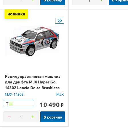
новинка
Радиоуправляемая машина
для дрифта MJX Hyper Go
14302 Lancia Delta Brushless
4WD 2.4G LED 1/14 RTR
MJX-14302
MJX
10 490
Т
o
В корзину