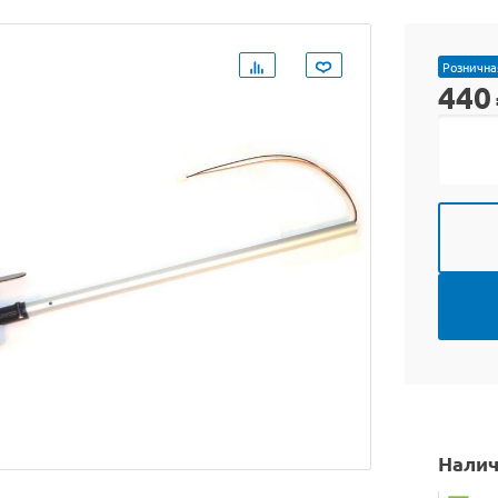
Рознична
440
Налич