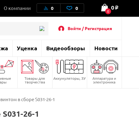
0
О компании
0
0
o
0
Войти / Регистрация
ажа
Уценка
Видеообзоры
Новости
тивные
Товары для
Аккумуляторы, ЗУ
Аппаратура и
вары
творчества
электроника
винтом в сборе S031-26-1
 S031-26-1