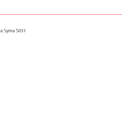
а Syma S031