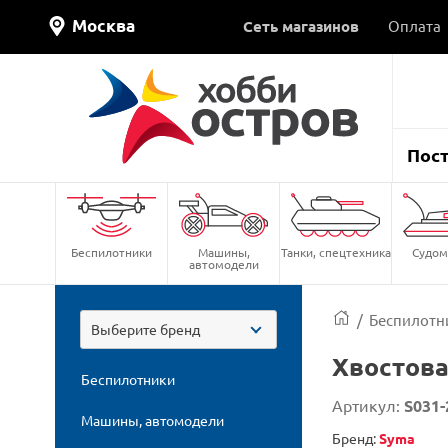
Москва
Сеть магазинов
Оплата
Пос
Беспилотники
Машины,
Танки, спецтехника
Судом
автомодели
/
Беспилотн
Выберите бренд
Хвостова
Беспилотники
Артикул:
S031-
Машины, автомодели
Бренд:
Syma