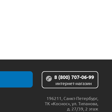
8 (800) 707-06-99
интернет-магазин
196211
,
Санкт-Петербург
,
ТК «Космос», ул. Типанова,
д. 27/39, 2 этаж