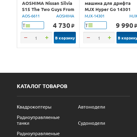
AOSHIMA Nissan Silvia
машина для дрифта
S15 The Two Guys From
MJX Hyper Go 14301
Tokyo, 1/24
Brushless 4WD 2.4G
AOS-6611
AOSHIMA
MJX-14301
MJ
LED 1/14 RTR
4 730
9 990
Т
Т
o
В корзину
В корзин
КАТАЛОГ ТОВАРОВ
Квадрокоптеры
Автомодели
Радиоуправляемые
танки
Судомодели
Радиоуправляемые