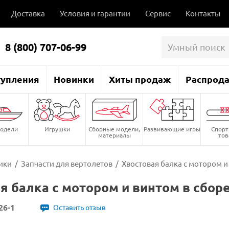
Доставка
Условия и гарантии
Сервис
Контакты
8 (800) 707-06-99
тупления
Новинки
Хиты продаж
Распрод
одели
Игрушки
Сборные модели,
Развивающие игры
Спор
материалы
то
ики
/
Запчасти для вертолетов
/
Хвостовая балка с мотором и 
я балка с мотором и винтом в сборе
26-1
Оставить отзыв