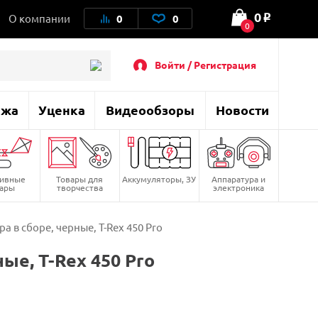
0
О компании
0
0
o
0
Войти / Регистрация
ажа
Уценка
Видеообзоры
Новости
тивные
Товары для
Аккумуляторы, ЗУ
Аппаратура и
вары
творчества
электроника
а в сборе, черные, T-Rex 450 Pro
ые, T-Rex 450 Pro