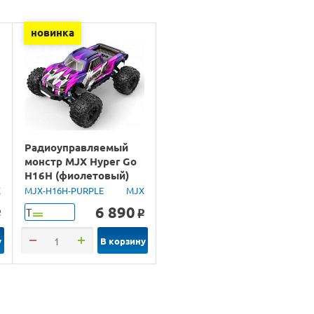
новинка
Радиоуправляемый
монстр MJX Hyper Go
H16H (фиолетовый)
4WD 2.4G LED GPS
X
MJX-H16H-PURPLE
MJX
1/16 RTR
6 890
Т
o
o
у
В корзину