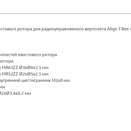
стового ротора для радиоуправляемого вертолета Align T-Rex 4
лопастей хвостового ротора
 ротора
а
MR63ZZ Ø3xØ6x2.5 мм
а
MR52ZZ Ø2xØ5x2.5 мм
внутренний шестигранник M2x8 мм
 мм
Ø2xØ3.6x0.2 мм