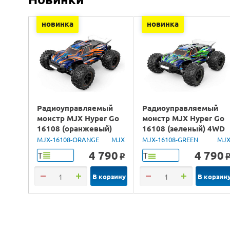
новинка
новинка
Радиоуправляемый
Радиоуправляемый
монстр MJX Hyper Go
монстр MJX Hyper Go
16108 (оранжевый)
16108 (зеленый) 4WD
4WD 2.4G LED 1/16
2.4G LED 1/16 RTR
MJX-16108-ORANGE
MJX
MJX-16108-GREEN
MJ
RTR
4 790
4 790
Т
Т
o
В корзину
В корзин