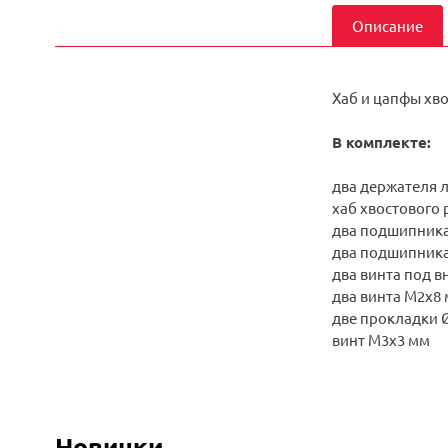
Описание
Хаб и цапфы хво
В комплекте:
два держателя 
хаб хвостового
два подшипник
два подшипник
два винта под 
два винта M2x8
две прокладки 
винт M3x3 мм
Новинки