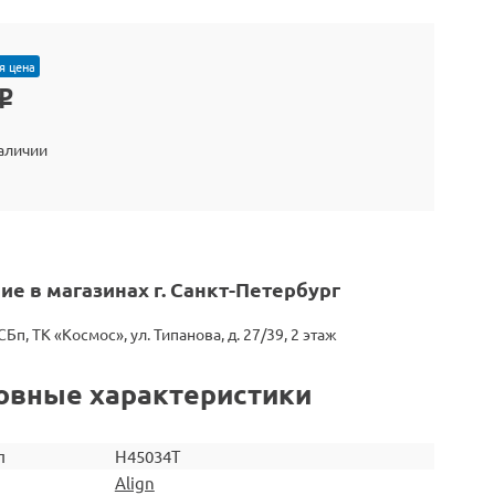
я цена
o
наличии
ие в магазинах г. Санкт-Петербург
СБп, ТК «Космос», ул. Типанова, д. 27/39, 2 этаж
овные характеристики
л
H45034T
Align