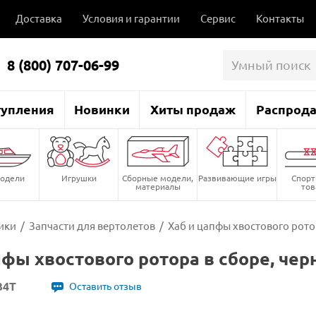
Доставка
Условия и гарантии
Сервис
Контакты
8 (800) 707-06-99
тупления
Новинки
Хиты продаж
Распрод
одели
Игрушки
Сборные модели,
Развивающие игры
Спор
материалы
то
ики
/
Запчасти для вертолетов
/
Хаб и цапфы хвостового ротор
пфы хвостового ротора в сборе, черн
34T
Оставить отзыв