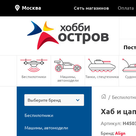
Москва
Сеть магазинов
Оплата
Пос
Беспилотники
Машины,
Танки, спецтехника
Судом
автомодели
/
Беспилотн
Выберите бренд
Хаб и ца
Беспилотники
Артикул:
H450
Машины, автомодели
Бренд:
Align