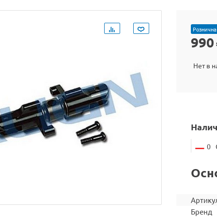
Рознична
990
Нет в 
Налич
0
Осн
Артику
Бренд