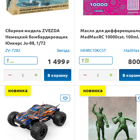
Сборная модель ZVEZDA
Масло для дифференциал
Немецкий бомбардировщик
MadMaxRC 10000cst. 100ml.
Юнкерс Ju-88, 1/72
ZV-7282
Звезда
MMRC10KCST
MadMax
1 499
80
Т
Т
o
В корзину
В корзи
новинка
новинка