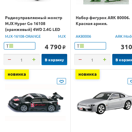
Радиоуправляемый монстр
Набор фигурок ARK 80006.
MJX Hyper Go 16108
Красная армия.
(оранжевый) 4WD 2.4G LED
1/16 RTR
MJX-16108-ORANGE
MJX
AK80006
ARK Mod
4 790
31
Т
Т
o
В корзину
В корзи
новинка
новинка