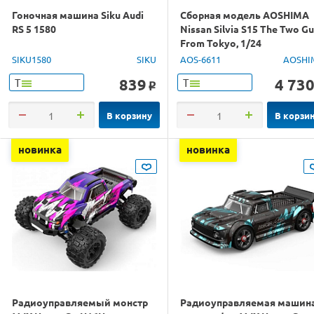
Гоночная машина Siku Audi
Сборная модель AOSHIMA
RS 5 1580
Nissan Silvia S15 The Two G
From Tokyo, 1/24
SIKU1580
SIKU
AOS-6611
AOSHI
839
4 73
Т
Т
o
В корзину
В корзи
новинка
новинка
Радиоуправляемый монстр
Радиоуправляемая машин