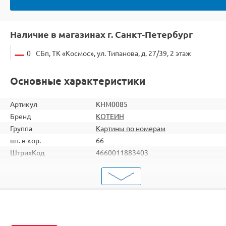
Наличие в магазинах г. Санкт-Петербург
0
СБп, ТК «Космос», ул. Типанова, д. 27/39, 2 этаж
Основные характеристики
Артикул
KHM0085
Бренд
КОТЕИН
Группа
Картины по номерам
шт. в кор.
66
ШтрихКод
4660011883403
Тип
Картины по номерам
Тема
Животные
Размер
20х30
Цвет
22 цвета