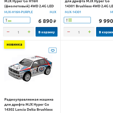
MJX Hyper Go H16H
для дрифта MJX Hyper Go
(фиолетовый) 4WD 2.4G LED
14301 Brushless 4WD 2.4G L
GPS 1/16 RTR
1/14 RTR
MJX-H16H-PURPLE
MJX
MJX-14301
M
6 890
9 99
Т
Т
o
В корзину
В корзи
новинка
Радиоуправляемая машина
для дрифта MJX Hyper Go
14302 Lancia Delta Brushless