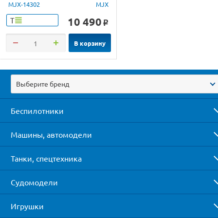
4WD 2.4G LED 1/14 RTR
MJX-14302
MJX
10 490
Т
o
В корзину
Выберите бренд
Беспилотники
Машины, автомодели
Танки, спецтехника
Судомодели
Игрушки