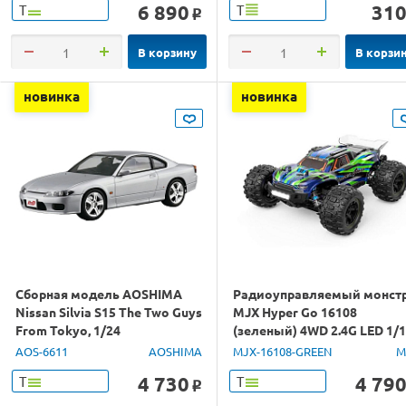
6 890
31
Т
Т
o
В корзину
В корзи
новинка
новинка
Сборная модель AOSHIMA
Радиоуправляемый монст
Nissan Silvia S15 The Two Guys
MJX Hyper Go 16108
From Tokyo, 1/24
(зеленый) 4WD 2.4G LED 1/
RTR
AOS-6611
AOSHIMA
MJX-16108-GREEN
M
4 730
4 79
Т
Т
o