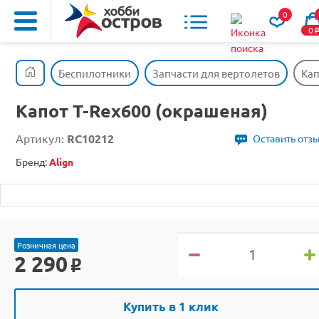
0
0
Беспилотники
Запчасти для вертолетов
Кап
Капот T-Rex600 (окрашеная)
Артикул:
RC10212
Оставить отз
Бренд:
Align
Розничная цена
2 290
o
Купить в 1 клик