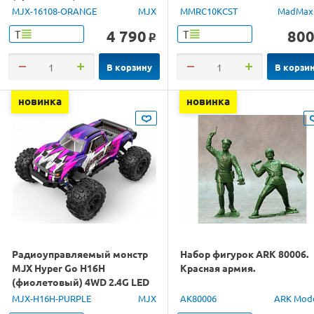
1/16 RTR
MJX-16108-ORANGE
MJX
MMRC10KCST
MadMax
4 790
80
Т
Т
o
В корзину
В корзи
новинка
новинка
Радиоуправляемый монстр
Набор фигурок ARK 80006.
MJX Hyper Go H16H
Красная армия.
(фиолетовый) 4WD 2.4G LED
GPS 1/16 RTR
MJX-H16H-PURPLE
MJX
AK80006
ARK Mod