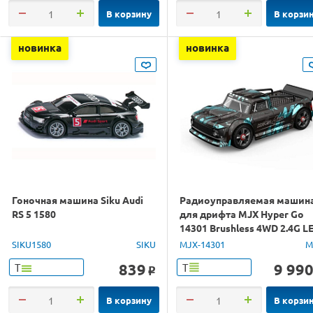
В корзину
В корзи
новинка
новинка
Гоночная машина Siku Audi
Радиоуправляемая машин
RS 5 1580
для дрифта MJX Hyper Go
14301 Brushless 4WD 2.4G L
1/14 RTR
SIKU1580
SIKU
MJX-14301
M
839
9 99
Т
Т
o
В корзину
В корзи