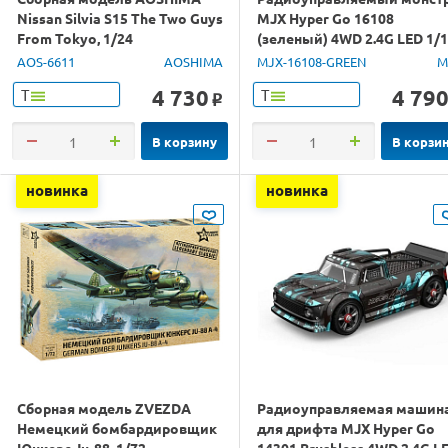
Nissan Silvia S15 The Two Guys
MJX Hyper Go 16108
From Tokyo, 1/24
(зеленый) 4WD 2.4G LED 1/
RTR
AOS-6611
AOSHIMA
MJX-16108-GREEN
M
4 730
4 79
Т
Т
o
В корзину
В корзи
новинка
новинка
Сборная модель ZVEZDA
Радиоуправляемая машин
Немецкий бомбардировщик
для дрифта MJX Hyper Go
Юнкерс Ju-88, 1/72
14301 Brushless 4WD 2.4G L