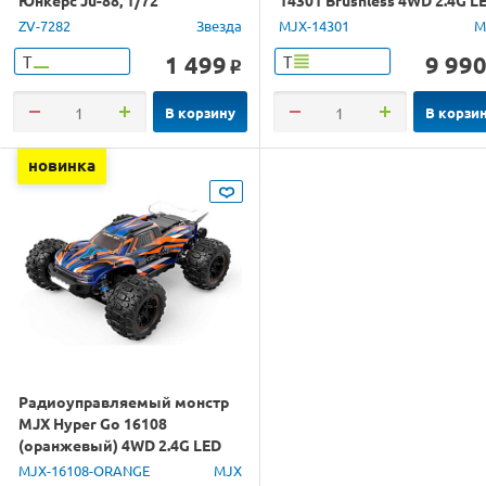
1/14 RTR
ZV-7282
Звезда
MJX-14301
M
1 499
9 99
Т
Т
o
В корзину
В корзи
новинка
Радиоуправляемый монстр
MJX Hyper Go 16108
(оранжевый) 4WD 2.4G LED
1/16 RTR
MJX-16108-ORANGE
MJX