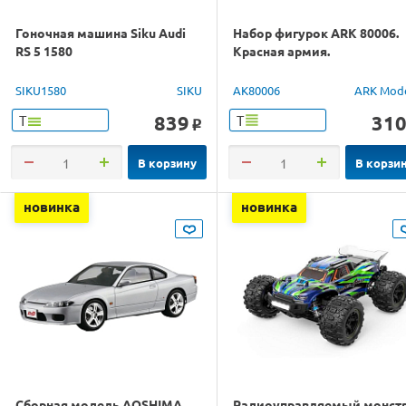
Гоночная машина Siku Audi
Набор фигурок ARK 80006.
RS 5 1580
Красная армия.
SIKU1580
SIKU
AK80006
ARK Mod
839
31
Т
Т
o
В корзину
В корзи
новинка
новинка
Сборная модель AOSHIMA
Радиоуправляемый монст