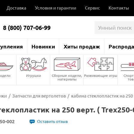
Доставка
Условия и гарантии
Сервис
Контакты
8 (800) 707-06-99
тупления
Новинки
Хиты продаж
Распрод
одели
Игрушки
Сборные модели,
Развивающие игры
Спор
материалы
то
ики
/
Запчасти для вертолетов
/
кабина стеклопластик на 250 в
еклопластик на 250 верт. ( Trex250-
50-002
Оставить отзыв