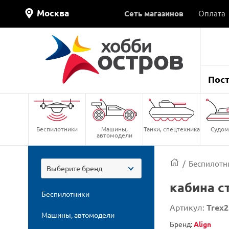
Москва
Сеть магазинов
Оплата
Пос
Беспилотники
Машины,
Танки, спецтехника
Судом
автомодели
/
Беспилотн
Выберите бренд
кабина ст
Беспилотники
Артикул:
Trex2
Машины, автомодели
Бренд:
Align