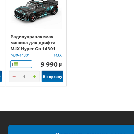
Радиоуправляемая
машина для дрифта
MJX Hyper Go 14301
Brushless 4WD 2.4G
X
MJX-14301
MJX
LED 1/14 RTR
9 990
Т
o
o
у
В корзину