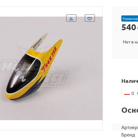
Рознична
540
Нет в 
Налич
0
Осн
Артику
Бренд