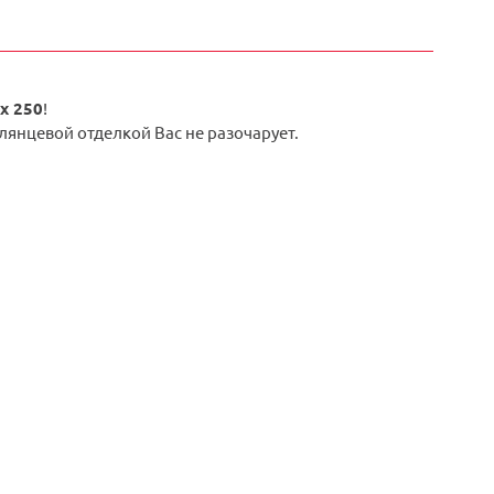
ex 250
!
лянцевой отделкой Вас не разочарует.