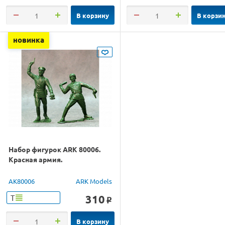
В корзину
В корзи
новинка
Набор фигурок ARK 80006.
Красная армия.
AK80006
ARK Models
310
Т
o
В корзину