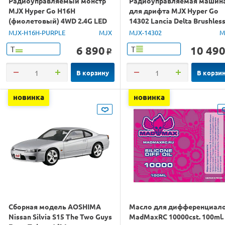
Радиоуправляемый монстр
Радиоуправляемая машин
MJX Hyper Go H16H
для дрифта MJX Hyper Go
(фиолетовый) 4WD 2.4G LED
14302 Lancia Delta Brushles
GPS 1/16 RTR
4WD 2.4G LED 1/14 RTR
MJX-H16H-PURPLE
MJX
MJX-14302
M
6 890
10 49
Т
Т
o
В корзину
В корзи
новинка
новинка
Сборная модель AOSHIMA
Масло для дифференциал
Nissan Silvia S15 The Two Guys
MadMaxRC 10000cst. 100ml.