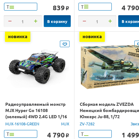
839
4 79
Т
Т
o
В корзину
В корзи
новинка
новинка
Радиоуправляемый монстр
Сборная модель ZVEZDA
MJX Hyper Go 16108
Немецкий бомбардировщ
(зеленый) 4WD 2.4G LED 1/16
Юнкерс Ju-88, 1/72
RTR
MJX-16108-GREEN
MJX
ZV-7282
Зве
4 790
1 49
Т
Т
o