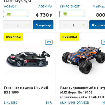
From Tokyo, 1/24
AOS-6611
AOSHIMA
MMRC10KCST
MadMax
4 730
80
Т
Т
o
В корзину
В корзи
новинка
новинка
Гоночная машина Siku Audi
Радиоуправляемый монст
RS 5 1580
MJX Hyper Go 16108
(оранжевый) 4WD 2.4G LED
1/16 RTR
SIKU1580
SIKU
MJX-16108-ORANGE
M