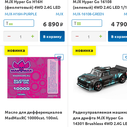
MJX Hyper Go H16H
MJX Hyper Go 16108
(фиолетовый) 4WD 2.4G LED
(зеленый) 4WD 2.4G LED 1/
GPS 1/16 RTR
RTR
MJX-H16H-PURPLE
MJX
MJX-16108-GREEN
M
6 890
4 79
Т
Т
o
В корзину
В корзи
новинка
новинка
Масло для дифференциалов
Радиоуправляемая машин
MadMaxRC 10000cst. 100ml.
для дрифта MJX Hyper Go
14301 Brushless 4WD 2.4G L