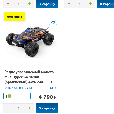
В корзину
В корзи
новинка
Радиоуправляемый монстр
MJX Hyper Go 16108
(оранжевый) 4WD 2.4G LED
1/16 RTR
MJX-16108-ORANGE
MJX
4 790
Т
o
В корзину