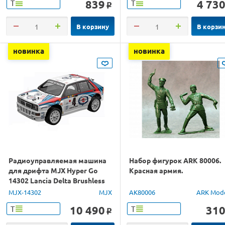
839
4 73
Т
Т
o
В корзину
В корзи
новинка
новинка
Радиоуправляемая машина
Набор фигурок ARK 80006.
для дрифта MJX Hyper Go
Красная армия.
14302 Lancia Delta Brushless
4WD 2.4G LED 1/14 RTR
MJX-14302
MJX
AK80006
ARK Mod
10 490
31
Т
Т
o