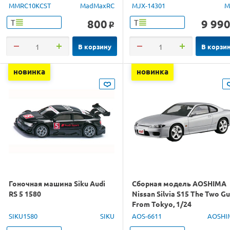
1/14 RTR
MMRC10KCST
MadMaxRC
MJX-14301
M
800
9 99
Т
Т
o
В корзину
В корзи
новинка
новинка
Гоночная машина Siku Audi
Сборная модель AOSHIMA
RS 5 1580
Nissan Silvia S15 The Two G
From Tokyo, 1/24
SIKU1580
SIKU
AOS-6611
AOSHI