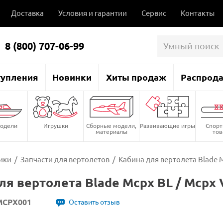
Доставка
Условия и гарантии
Сервис
Контакты
8 (800) 707-06-99
тупления
Новинки
Хиты продаж
Распрод
одели
Игрушки
Сборные модели,
Развивающие игры
Спор
материалы
то
ики
/
Запчасти для вертолетов
/
Кабина для вертолета Blade M
ля вертолета Blade Mcpx BL / Mcpx 
MCPX001
Оставить отзыв