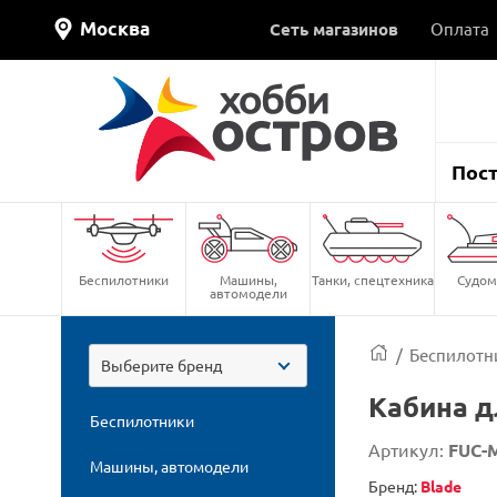
Москва
Сеть магазинов
Оплата
Пос
Беспилотники
Машины,
Танки, спецтехника
Судом
автомодели
/
Беспилотн
Выберите бренд
Кабина д
Беспилотники
Артикул:
FUC-
Машины, автомодели
Бренд:
Blade