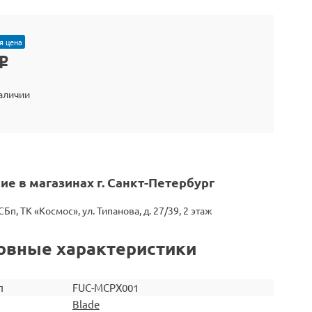
я цена
o
наличии
ие в магазинах г. Санкт-Петербург
СБп, ТК «Космос», ул. Типанова, д. 27/39, 2 этаж
овные характеристики
л
FUC-MCPX001
Blade