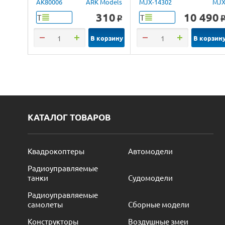
Lancia Delta Brushless
AK80006
ARK Models
MJX-14302
MJ
4WD 2.4G LED 1/14
310
10 490
Т
Т
o
RTR
В корзину
В корзин
КАТАЛОГ ТОВАРОВ
Квадрокоптеры
Автомодели
Радиоуправляемые
танки
Судомодели
Радиоуправляемые
самолеты
Сборные модели
Конструкторы
Воздушные змеи