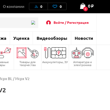
0
О компании
0
0
o
0
Войти / Регистрация
ажа
Уценка
Видеообзоры
Новости
тивные
Товары для
Аккумуляторы, ЗУ
Аппаратура и
вары
творчества
электроника
cpx BL / Mcpx V2
V2