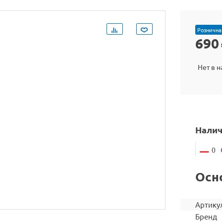
Рознична
690
Нет в 
Налич
0
Осн
Артику
Бренд