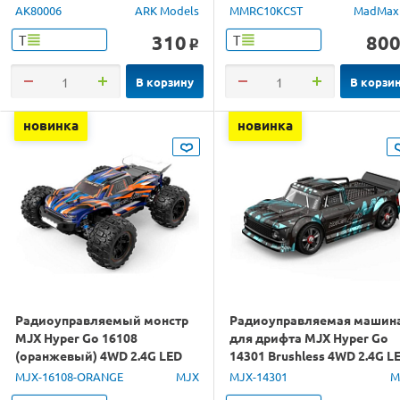
AK80006
ARK Models
MMRC10KCST
MadMax
310
80
Т
Т
o
В корзину
В корзи
новинка
новинка
Радиоуправляемый монстр
Радиоуправляемая машин
MJX Hyper Go 16108
для дрифта MJX Hyper Go
(оранжевый) 4WD 2.4G LED
14301 Brushless 4WD 2.4G L
1/16 RTR
1/14 RTR
MJX-16108-ORANGE
MJX
MJX-14301
M