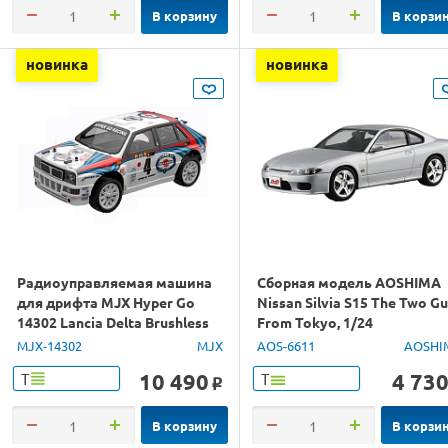
В корзину
В корзи
новинка
новинка
Радиоуправляемая машина
Сборная модель AOSHIMA
для дрифта MJX Hyper Go
Nissan Silvia S15 The Two G
14302 Lancia Delta Brushless
From Tokyo, 1/24
4WD 2.4G LED 1/14 RTR
MJX-14302
MJX
AOS-6611
AOSHI
10 490
4 73
Т
Т
o
В корзину
В корзи