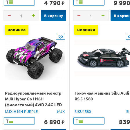
4 790
9 99
Т
Т
o
В корзину
В корзи
новинка
новинка
Радиоуправляемый монстр
Гоночная машина Siku Audi
MJX Hyper Go H16H
RS 5 1580
(фиолетовый) 4WD 2.4G LED
GPS 1/16 RTR
MJX-H16H-PURPLE
MJX
SIKU1580
S
6 890
83
Т
Т
o