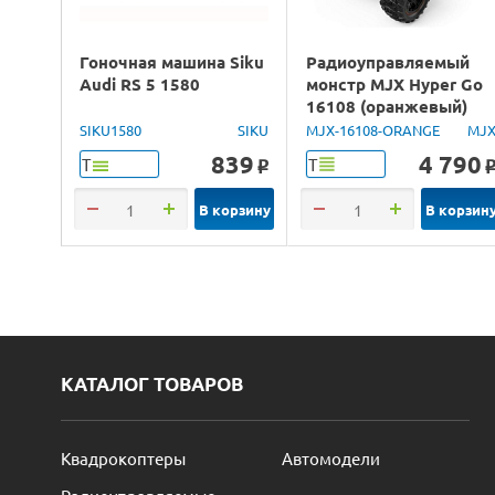
Гоночная машина Siku
Радиоуправляемый
Audi RS 5 1580
монстр MJX Hyper Go
16108 (оранжевый)
4WD 2.4G LED 1/16
SIKU1580
SIKU
MJX-16108-ORANGE
MJ
RTR
839
4 790
Т
Т
o
В корзину
В корзин
КАТАЛОГ ТОВАРОВ
Квадрокоптеры
Автомодели