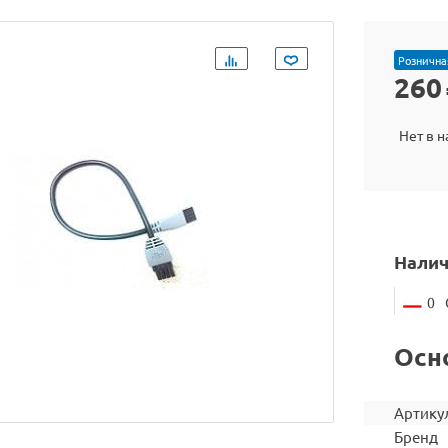
Рознична
260
Нет в 
Налич
0
Осн
Артику
Бренд