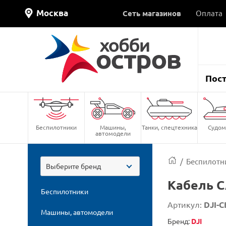
Москва
Сеть магазинов
Оплата
Пос
Беспилотники
Машины,
Танки, спецтехника
Судом
автомодели
/
Беспилотн
Выберите бренд
Кабель C
Беспилотники
Артикул:
DJI-
Машины, автомодели
Бренд:
DJI