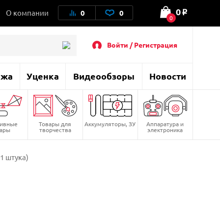
0
О компании
0
0
o
0
Войти / Регистрация
ажа
Уценка
Видеообзоры
Новости
тивные
Товары для
Аккумуляторы, ЗУ
Аппаратура и
вары
творчества
электроника
1 штука)