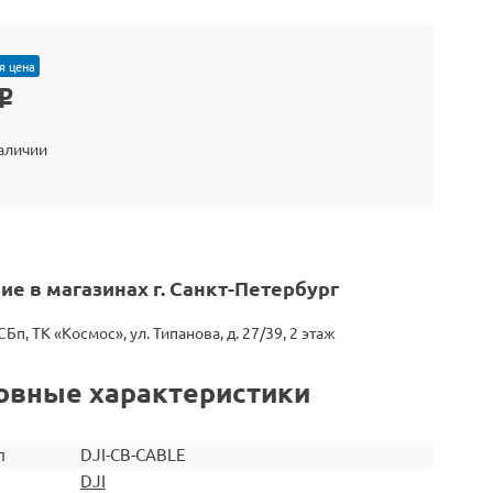
я цена
o
наличии
ие в магазинах г. Санкт-Петербург
СБп, ТК «Космос», ул. Типанова, д. 27/39, 2 этаж
овные характеристики
л
DJI-CB-CABLE
DJI