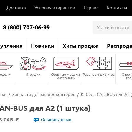
Доставка
Условия и гарантии
Сервис
Контакты
8 (800) 707-06-99
тупления
Новинки
Хиты продаж
Распрод
одели
Игрушки
Сборные модели,
Развивающие игры
Спор
материалы
то
ики
/
Запчасти для квадрокоптеров
/
Кабель CAN-BUS для A2 (
AN-BUS для A2 (1 штука)
CB-CABLE
Оставить отзыв