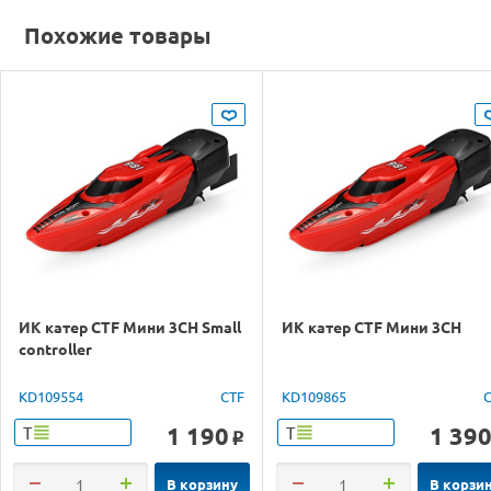
Похожие товары
ИК катер CTF Мини 3CH Small
ИК катер CTF Мини 3CH
controller
KD109554
CTF
KD109865
1 190
1 39
Т
Т
o
В корзину
В корзи