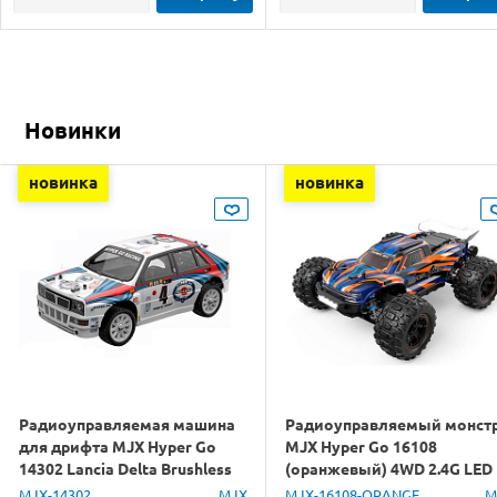
Новинки
новинка
новинка
Радиоуправляемая машина
Радиоуправляемый монст
для дрифта MJX Hyper Go
MJX Hyper Go 16108
14302 Lancia Delta Brushless
(оранжевый) 4WD 2.4G LED
4WD 2.4G LED 1/14 RTR
1/16 RTR
MJX-14302
MJX
MJX-16108-ORANGE
M