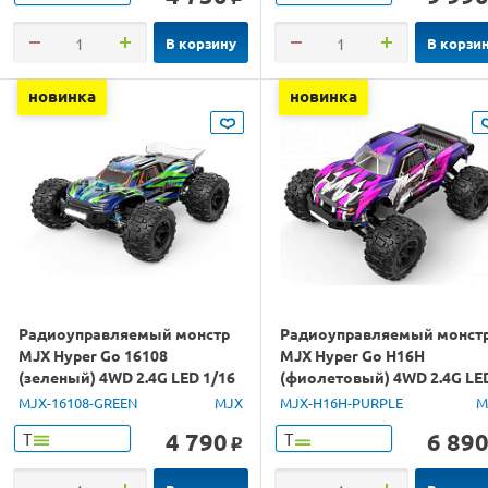
В корзину
В корзи
новинка
новинка
Радиоуправляемый монстр
Радиоуправляемый монст
MJX Hyper Go 16108
MJX Hyper Go H16H
(зеленый) 4WD 2.4G LED 1/16
(фиолетовый) 4WD 2.4G LE
RTR
GPS 1/16 RTR
MJX-16108-GREEN
MJX
MJX-H16H-PURPLE
M
4 790
6 89
Т
Т
o