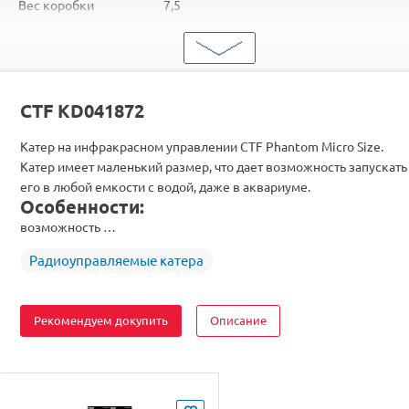
Вес коробки
7,5
Объем коробки
0,071
ШтрихКод
2000000047966
Тип
Радиоуправляемые судомодели
CTF KD041872
Катер на инфракрасном управлении CTF Phantom Micro Size.
Катер имеет маленький размер, что дает возможность запускать
его в любой емкости с водой, даже в аквариуме.
Особенности:
возможность …
Радиоуправляемые катера
Рекомендуем докупить
Описание