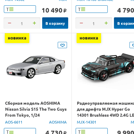
10 490
4 79
Т
Т
o
В корзину
В корзи
новинка
новинка
Сборная модель AOSHIMA
Радиоуправляемая машин
Nissan Silvia S15 The Two Guys
для дрифта MJX Hyper Go
From Tokyo, 1/24
14301 Brushless 4WD 2.4G L
1/14 RTR
AOS-6611
AOSHIMA
MJX-14301
M
4 730
9 99
Т
Т
o