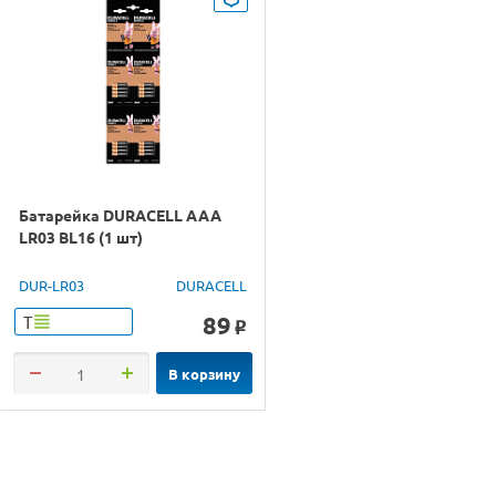
Батарейка DURACELL AAA
LR03 BL16 (1 шт)
DUR-LR03
DURACELL
89
Т
o
В корзину