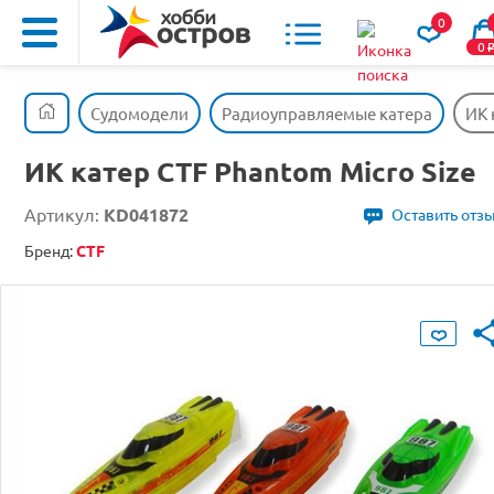
0
0
Судомодели
Радиоуправляемые катера
ИК 
ИК катер CTF Phantom Micro Size
Артикул:
KD041872
Оставить отз
Бренд:
CTF