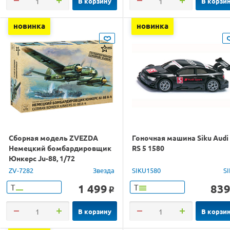
В корзину
В корзи
новинка
новинка
Сборная модель ZVEZDA
Гоночная машина Siku Audi
Немецкий бомбардировщик
RS 5 1580
Юнкерс Ju-88, 1/72
ZV-7282
Звезда
SIKU1580
S
1 499
83
Т
Т
o
В корзину
В корзи