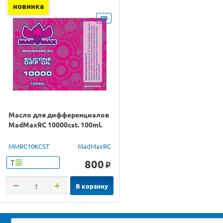
новинка
Масло для дифференциалов
MadMaxRC 10000cst. 100ml.
MMRC10KCST
MadMaxRC
800
Т
o
В корзину