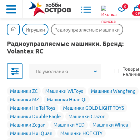
0
0
Игрушки
Радиоуправляемые машинки
Радиоуправляемые машинки. Бренд:
Volantex RC
Товары
По умолчанию
наличи
Машинки ZC
Машинки WLToys
Машинки Wangfeng
Машинки MZ
Машинки Huan Qi
Машинки He Tai Toys
Машинки GOLD LIGHT TOYS
Машинки Double Eagle
Машинки Crazon
Машинки Zegan
Машинки YED
Машинки Winea
Машинки Hui Quan
Машинки HOT CITY