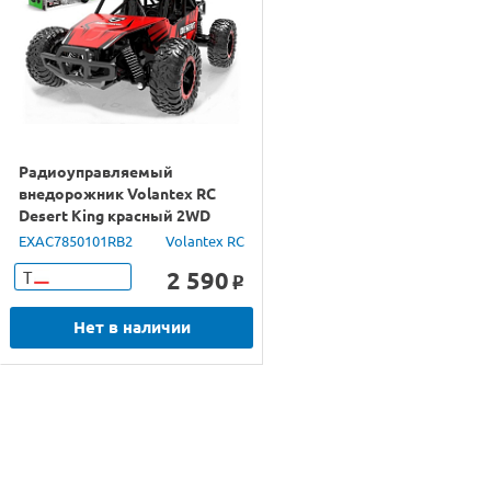
Радиоуправляемый
внедорожник Volantex RC
Desert King красный 2WD
2.4G 1/16 RTR
EXAC7850101RB2
Volantex RC
2 590
Т
o
Нет в наличии