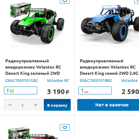
Радиоуправляемый
Радиоуправляемый
внедорожник Volantex RC
внедорожник Volantex RC
Desert King зеленый 2WD
Desert King синий 2WD 2.4G
2.4G 1/16 RTR
1/16 RTR
EXAC7850101GB2
Volantex RC
EXAC7850101BB2
Volantex
3 190
2 59
Т
Т
o
Нет в наличии
В корзину