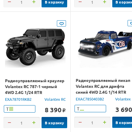
В корзину
В корзи
Радиоуправляемый пикап
Радиоуправляемый краулер
Volantex RC для дрифта
Volantex RC 787-1 черный
синий 4WD 2.4G 1/14 RTR
4WD 2.4G 1/24 RTR
EXAC7850403B2
Volantex
EXA78701RKB2
Volantex RC
3 69
8 390
Т
Т
o
В корзи
В корзину