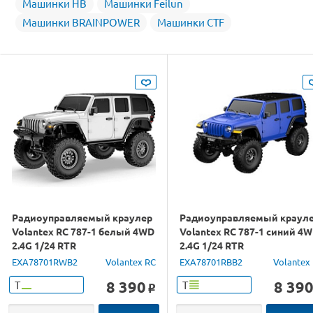
Машинки HB
Машинки Feilun
Машинки BRAINPOWER
Машинки CTF
Радиоуправляемый краулер
Радиоуправляемый краул
Volantex RC 787-1 белый 4WD
Volantex RC 787-1 синий 4
2.4G 1/24 RTR
2.4G 1/24 RTR
EXA78701RWB2
Volantex RC
EXA78701RBB2
Volantex
8 390
8 39
Т
Т
o