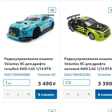
Радиоуправляемая машина
Радиоуправляемая машин
Volantex RC для дрифта
Volantex RC для дрифта
голубой 4WD 2.4G 1/14 RTR
зеленый 4WD 2.4G 1/14 RTR
EXAC7850402BB2
Volantex RC
EXAC7850402GB2
Volantex
3 490
3 39
Т
Т
o
В корзину
В корзи