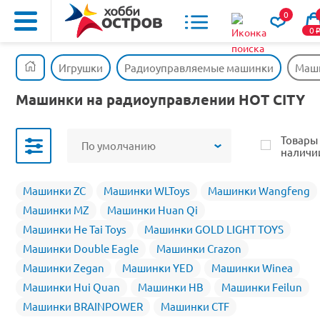
0
0
Игрушки
Радиоуправляемые машинки
Маши
Машинки на радиоуправлении HOT CITY
Товары
По умолчанию
наличи
Машинки ZC
Машинки WLToys
Машинки Wangfeng
Машинки MZ
Машинки Huan Qi
Машинки He Tai Toys
Машинки GOLD LIGHT TOYS
Машинки Double Eagle
Машинки Crazon
Машинки Zegan
Машинки YED
Машинки Winea
Машинки Hui Quan
Машинки HB
Машинки Feilun
Машинки BRAINPOWER
Машинки CTF