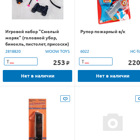
Игровой набор "Смелый
Рупор пожарный в/к
моряк" (головной убор,
бинокль, пистолет, присоски)
2818820
WOOW TOYS
6022
HC-T
253
22
Т
Т
o
Нет в наличии
Нет в наличии