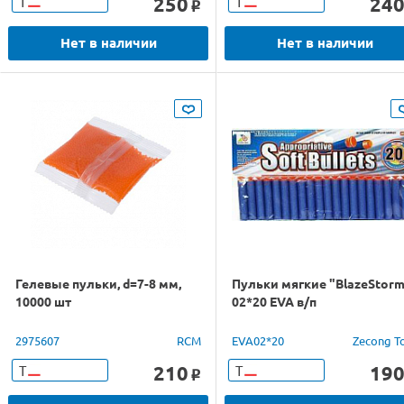
250
24
Т
Т
o
Нет в наличии
Нет в наличии
Гелевые пульки, d=7-8 мм,
Пульки мягкие "BlazeStor
10000 шт
02*20 EVA в/п
2975607
RCM
EVA02*20
Zecong T
210
19
Т
Т
o