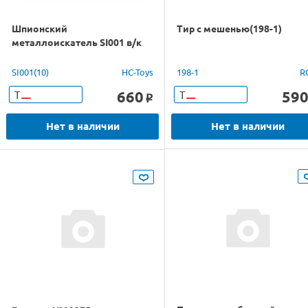
Шпионский
Тир с мешенью(198-1)
металлоискатель SI001 в/к
SI001(10)
HC-Toys
198-1
R
660
59
Т
Т
o
Нет в наличии
Нет в наличии