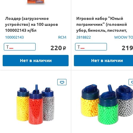
Лоадер (загрузочное
Игровой набор "Юный
устройство) на 100 шаров
пограничник" (головной
100002143 н/бл
убор, бинокль, пистолет,
присоски)
100002143
RCM
2818822
WOOW TO
220
21
Т
Т
o
Нет в наличии
Нет в наличии