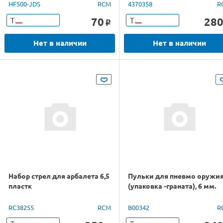
HF500-JDS
RCM
4370358
R
70
28
Т
Т
o
Нет в наличии
Нет в наличии
Набор стрел для арбалета 6,5
Пульки для пневмо оружи
пластк
(упаковка -граната), 6 мм.
RC38255
RCM
B00342
R