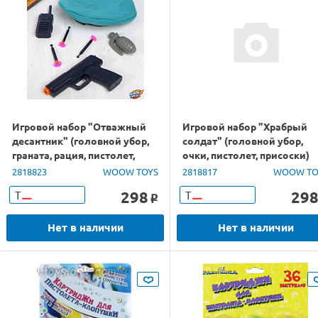
Игровой набор "Отважный
Игровой набор "Храбрый
десантник" (головной убор,
солдат" (головной убор,
граната, рация, пистолет,
очки, пистолет, присоски)
присоски)
2818823
WOOW TOYS
2818817
WOOW TO
298
29
Т
Т
o
Нет в наличии
Нет в наличии