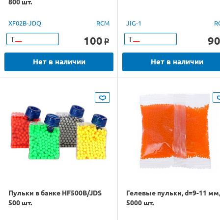
800 шт.
XF02B-JDQ
RCM
JIG-1
R
100
9
Т
Т
o
Нет в наличии
Нет в наличии
Пульки в банке HF500B/JDS
Гелевые пульки, d=9-11 мм
500 шт.
5000 шт.