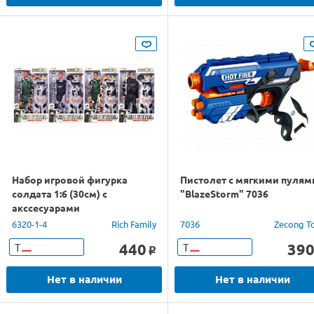
Набор игровой фигурка
Пистолет с мягкими пулям
солдата 1:6 (30см) с
"BlazeStorm" 7036
акссесуарами
6320-1-4
Rich Family
7036
Zecong T
440
39
Т
Т
o
Нет в наличии
Нет в наличии