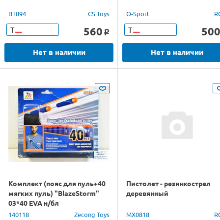
BT894
CS Toys
O-Sport
R
560
50
Т
Т
o
Нет в наличии
Нет в наличии
Комплект (пояс для пуль+40
Пистолет - резинкострел
мягких пуль) "BlazeStorm"
деревянный
03*40 EVA н/бл
140118
Zecong Toys
MX0818
R