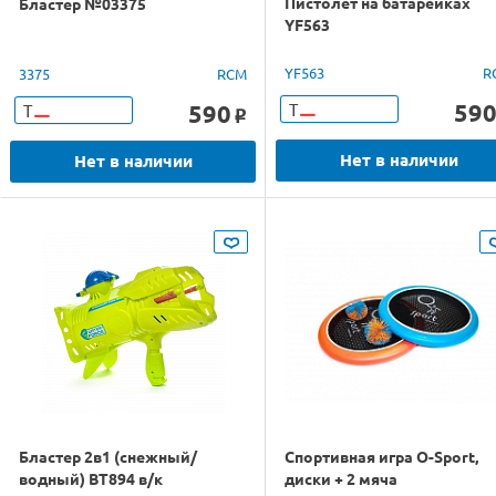
Пистолет на батарейках
Бластер №03375
YF563
YF563
R
3375
RCM
59
590
Т
Т
o
Нет в наличии
Нет в наличии
Бластер 2в1 (снежный/
Спортивная игра O-Sport,
водный) BT894 в/к
диски + 2 мяча