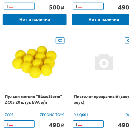
500
49
Т
Т
o
Нет в наличии
Нет в наличии
Пульки мягкие "BlazeStorm"
Пистолет прозрачный (свет
ZC05 20 штук EVA в/п
звук)
ZC05
ZECONG TOYS
YJ-Q001
R
490
49
Т
Т
o