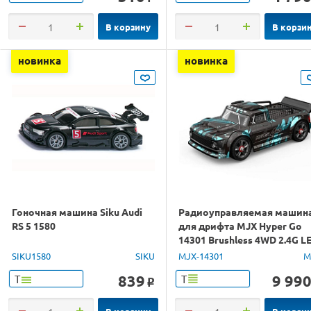
В корзину
В корзи
новинка
новинка
Гоночная машина Siku Audi
Радиоуправляемая машин
RS 5 1580
для дрифта MJX Hyper Go
14301 Brushless 4WD 2.4G L
1/14 RTR
SIKU1580
SIKU
MJX-14301
M
839
9 99
Т
Т
o