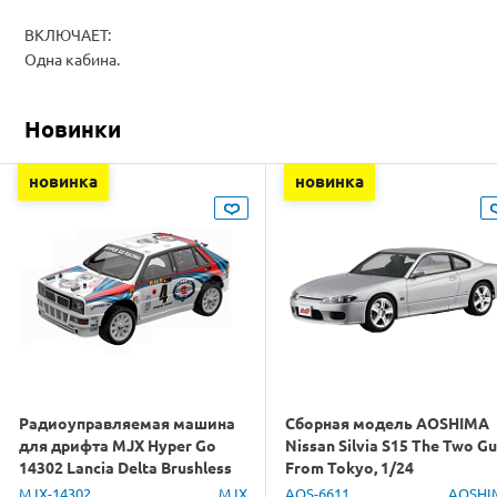
ВКЛЮЧАЕТ:
Одна кабина.
Новинки
новинка
новинка
Радиоуправляемая машина
Сборная модель AOSHIMA
для дрифта MJX Hyper Go
Nissan Silvia S15 The Two G
14302 Lancia Delta Brushless
From Tokyo, 1/24
4WD 2.4G LED 1/14 RTR
MJX-14302
MJX
AOS-6611
AOSHI