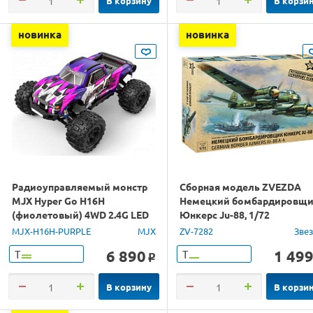
В корзину
В корзи
новинка
новинка
Радиоуправляемый монстр
Сборная модель ZVEZDA
MJX Hyper Go H16H
Немецкий бомбардировщ
(фиолетовый) 4WD 2.4G LED
Юнкерс Ju-88, 1/72
GPS 1/16 RTR
MJX-H16H-PURPLE
MJX
ZV-7282
Зве
6 890
1 49
Т
Т
o
В корзину
В корзи