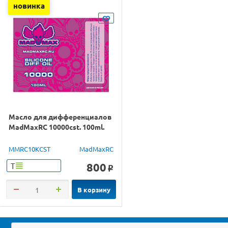
новинка
Масло для дифференциалов
MadMaxRC 10000cst. 100ml.
MMRC10KCST
MadMaxRC
800
Т
o
В корзину