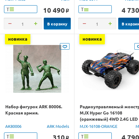
10 490
4 73
Т
Т
o
В корзину
В корзи
новинка
новинка
Набор фигурок ARK 80006.
Радиоуправляемый монст
Красная армия.
MJX Hyper Go 16108
(оранжевый) 4WD 2.4G LED
1/16 RTR
AK80006
ARK Models
MJX-16108-ORANGE
M
310
4 79
Т
Т
o