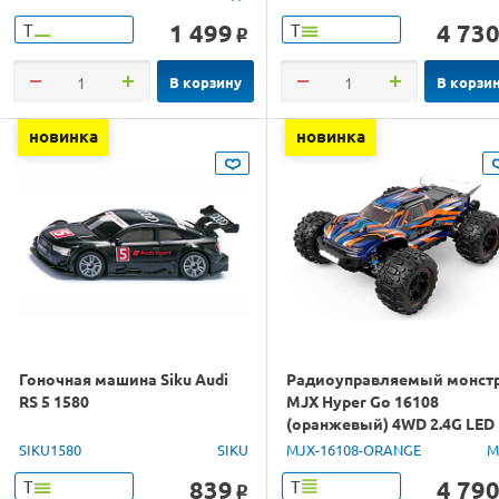
1 499
4 73
Т
Т
o
В корзину
В корзи
новинка
новинка
Гоночная машина Siku Audi
Радиоуправляемый монст
RS 5 1580
MJX Hyper Go 16108
(оранжевый) 4WD 2.4G LED
1/16 RTR
SIKU1580
SIKU
MJX-16108-ORANGE
M
839
4 79
Т
Т
o