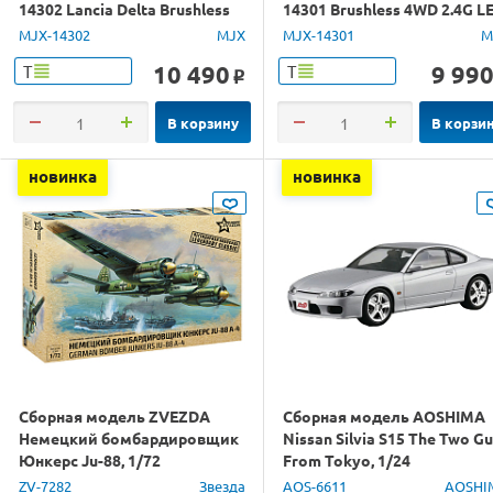
14302 Lancia Delta Brushless
14301 Brushless 4WD 2.4G L
4WD 2.4G LED 1/14 RTR
1/14 RTR
MJX-14302
MJX
MJX-14301
M
10 490
9 99
Т
Т
o
В корзину
В корзи
новинка
новинка
Сборная модель ZVEZDA
Сборная модель AOSHIMA
Немецкий бомбардировщик
Nissan Silvia S15 The Two G
Юнкерс Ju-88, 1/72
From Tokyo, 1/24
ZV-7282
Звезда
AOS-6611
AOSHI