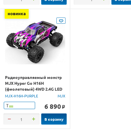
новинка
Радиоуправляемый монстр
MJX Hyper Go H16H
(фиолетовый) 4WD 2.4G LED
GPS 1/16 RTR
MJX-H16H-PURPLE
MJX
6 890
Т
o
В корзину