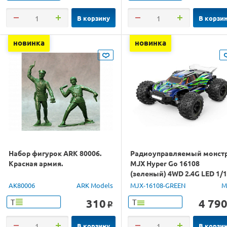
В корзину
В корзи
новинка
новинка
Набор фигурок ARK 80006.
Радиоуправляемый монст
Красная армия.
MJX Hyper Go 16108
(зеленый) 4WD 2.4G LED 1/
RTR
AK80006
ARK Models
MJX-16108-GREEN
M
310
4 79
Т
Т
o
В корзину
В корзи