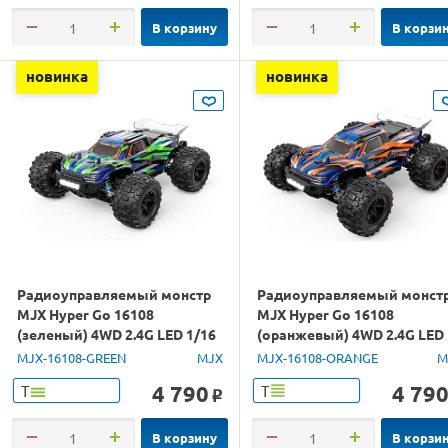
В корзину
В корзи
новинка
новинка
Радиоуправляемый монстр
Радиоуправляемый монст
MJX Hyper Go 16108
MJX Hyper Go 16108
(зеленый) 4WD 2.4G LED 1/16
(оранжевый) 4WD 2.4G LED
RTR
1/16 RTR
MJX-16108-GREEN
MJX
MJX-16108-ORANGE
M
4 790
4 79
Т
Т
o
В корзину
В корзи