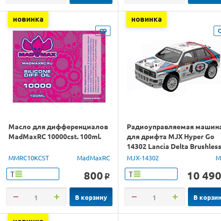
новинка
новинка
Масло для дифференциалов
Радиоуправляемая машин
MadMaxRC 10000cst. 100ml.
для дрифта MJX Hyper Go
14302 Lancia Delta Brushles
4WD 2.4G LED 1/14 RTR
MMRC10KCST
MadMaxRC
MJX-14302
M
800
10 49
Т
Т
o
В корзину
В корзи
новинка