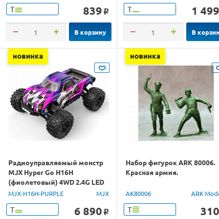
839
1 49
Т
Т
o
В корзину
В корзи
новинка
новинка
Радиоуправляемый монстр
Набор фигурок ARK 80006.
MJX Hyper Go H16H
Красная армия.
(фиолетовый) 4WD 2.4G LED
GPS 1/16 RTR
MJX-H16H-PURPLE
MJX
AK80006
ARK Mod
6 890
31
Т
Т
o