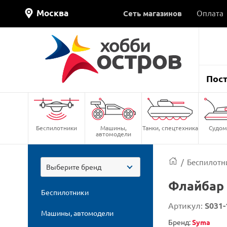
Москва
Сеть магазинов
Оплата
Пос
Беспилотники
Машины,
Танки, спецтехника
Судом
автомодели
/
Беспилотн
Выберите бренд
Флайбар 
Беспилотники
Артикул:
S031-
Машины, автомодели
Бренд:
Syma