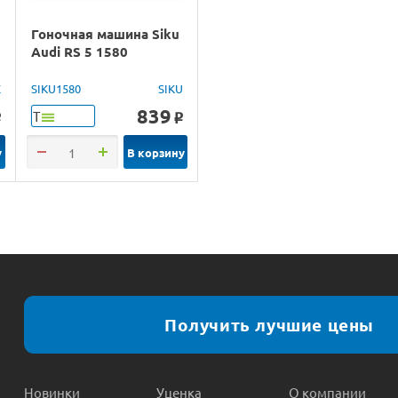
Гоночная машина Siku
Audi RS 5 1580
X
SIKU1580
SIKU
839
Т
o
o
у
В корзину
Получить лучшие цены
Новинки
Уценка
О компании