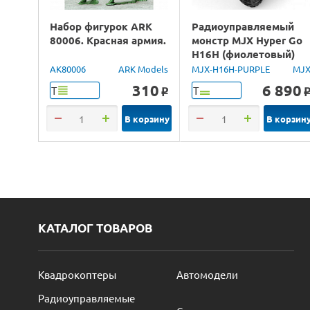
Набор фигурок ARK
Радиоуправляемый
80006. Красная армия.
монстр MJX Hyper Go
H16H (фиолетовый)
4WD 2.4G LED GPS
AK80006
ARK Models
MJX-H16H-PURPLE
MJ
1/16 RTR
310
6 890
Т
Т
o
В корзину
В корзин
КАТАЛОГ ТОВАРОВ
Квадрокоптеры
Автомодели
Радиоуправляемые