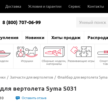
Доставка
Условия и гарантии
Сервис
Контакты
8 (800) 707-06-99
тупления
Новинки
Хиты продаж
Распрод
одели
Игрушки
Сборные модели,
Развивающие игры
Спор
материалы
то
ики
/
Запчасти для вертолетов
/
Флайбар для вертолета Syma
для вертолета Syma S031
10
Оставить отзыв