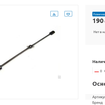
Рознична
190
Нет в 
Налич
0
Осн
Артику
Бренд