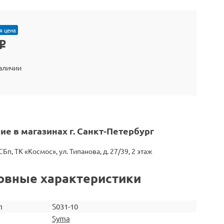
я цена
o
наличии
ие в магазинах г. Санкт-Петербург
СБп, ТК «Космос», ул. Типанова, д. 27/39, 2 этаж
овные характеристики
л
S031-10
Syma