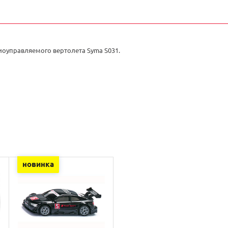
иоуправляемого вертолета Syma S031.
новинка