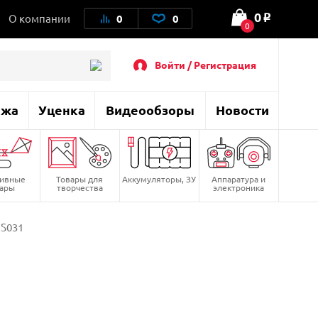
0
О компании
0
0
o
0
Войти / Регистрация
ажа
Уценка
Видеообзоры
Новости
тивные
Товары для
Аккумуляторы, ЗУ
Аппаратура и
вары
творчества
электроника
 S031