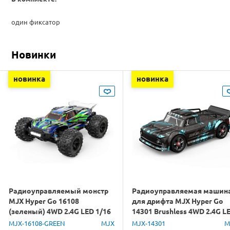
один фиксатор
Новинки
новинка
новинка
Радиоуправляемый монстр
Радиоуправляемая машин
MJX Hyper Go 16108
для дрифта MJX Hyper Go
(зеленый) 4WD 2.4G LED 1/16
14301 Brushless 4WD 2.4G L
RTR
1/14 RTR
MJX-16108-GREEN
MJX
MJX-14301
M