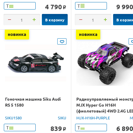
4 790
9 99
Т
Т
o
В корзину
В корзи
новинка
новинка
Гоночная машина Siku Audi
Радиоуправляемый монст
RS 5 1580
MJX Hyper Go H16H
(фиолетовый) 4WD 2.4G LE
GPS 1/16 RTR
SIKU1580
SIKU
MJX-H16H-PURPLE
M
839
6 89
Т
Т
o