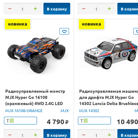
В корзину
В корзи
новинка
новинка
Радиоуправляемый монстр
Радиоуправляемая машин
MJX Hyper Go 16108
для дрифта MJX Hyper Go
(оранжевый) 4WD 2.4G LED
14302 Lancia Delta Brushles
1/16 RTR
4WD 2.4G LED 1/14 RTR
MJX-16108-ORANGE
MJX
MJX-14302
M
4 790
10 49
Т
Т
o
В корзину
В корзи