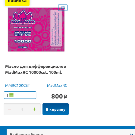
новинка
Масло для дифференциалов
MadMaxRC 10000cst. 100ml.
MMRC10KCST
MadMaxRC
800
Т
o
В корзину
Выберите бренд