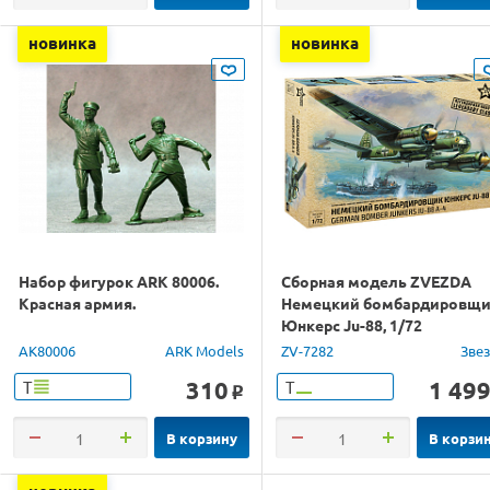
новинка
новинка
Набор фигурок ARK 80006.
Сборная модель ZVEZDA
Красная армия.
Немецкий бомбардировщ
Юнкерс Ju-88, 1/72
AK80006
ARK Models
ZV-7282
Зве
310
1 49
Т
Т
o
В корзину
В корзи