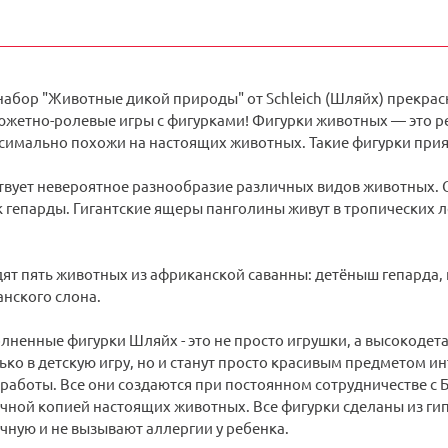
абор "Животные дикой природы" от Schleich (Шляйх) прекра
южетно-ролевые игры с фигурками! Фигурки животных — это р
симально похожи на настоящих животных. Такие фигурки прият
твует невероятное разнообразие различных видов животных. 
к гепарды. Гигантские ящеры панголины живут в тропических
дят пять животных из африканской саванны: детёныш гепарда,
нского слона.
лненные фигурки Шляйх - это не просто игрушки, а высокод
ько в детскую игру, но и станут просто красивым предметом 
работы. Все они создаются при постоянном сотрудничестве с 
чной копией настоящих животных. Все фигурки сделаны из г
чную и не вызывают аллергии у ребенка.