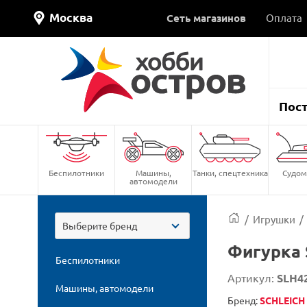
Москва
Сеть магазинов
Оплата
Пос
Беспилотники
Машины,
Танки, спецтехника
Судом
автомодели
/
Игрушки
/
Выберите бренд
Фигурка 
Беспилотники
Артикул:
SLH4
Машины, автомодели
Бренд:
SCHLEICH