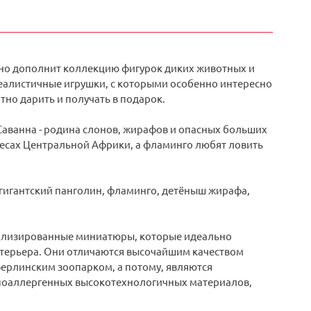
сно дополнит коллекцию фигурок диких животных и
еалистичные игрушки, с которыми особенно интересно
но дарить и получать в подарок.
Саванна - родина слонов, жирафов и опасных больших
 лесах Центральной Африки, а фламинго любят ловить
 гигантский панголин, фламинго, детёныш жирафа,
етализированные миниатюры, которые идеально
интерьера. Они отличаются высочайшим качеством
Берлинским зоопарком, а потому, являются
ипоаллергенных высокотехнологичных материалов,