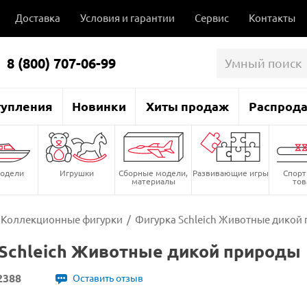
Доставка
Условия и гарантии
Сервис
Контакты
8 (800) 707-06-99
тупления
Новинки
Хиты продаж
Распрод
одели
Игрушки
Сборные модели,
Развивающие игры
Спор
материалы
то
Коллекционные фигурки
/
Фигурка Schleich Животные дикой
Schleich Животные дикой природы
2388
Оставить отзыв