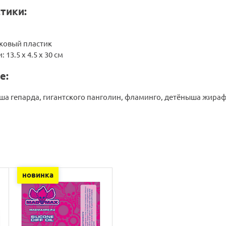
тики:
уковый пластик
 13.5 х 4.5 х 30 см
е:
ша гепарда, гигантского панголин, фламинго, детёныша жира
новинка