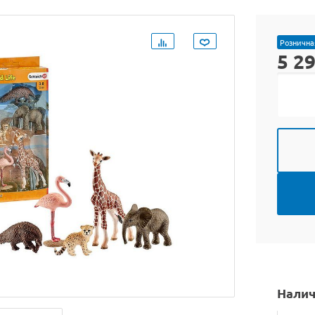
Рознична
5 2
Налич