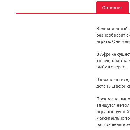
Описание
Великолепный н
разнообразит с
играть. Они мак
В Африке сущес
кошек, таких ка
рыбу в озерах.
В комплект вхо
детёныш африка
Прекрасно выпо
впишутся не тол
игрушек ручной 
максимально то
раскрашены вру