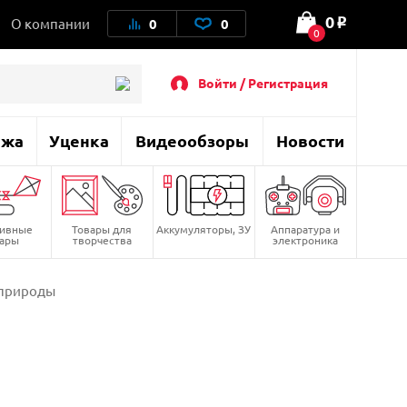
0
О компании
0
0
o
0
Войти / Регистрация
ажа
Уценка
Видеообзоры
Новости
тивные
Товары для
Аккумуляторы, ЗУ
Аппаратура и
вары
творчества
электроника
 природы