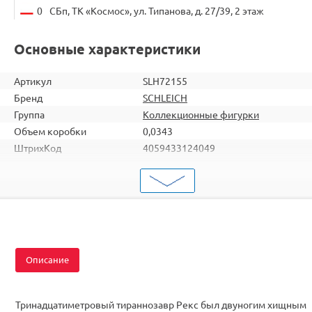
0
СБп, ТК «Космос», ул. Типанова, д. 27/39, 2 этаж
Основные характеристики
Артикул
SLH72155
Бренд
SCHLEICH
Группа
Коллекционные фигурки
Объем коробки
0,0343
ШтрихКод
4059433124049
Тип
Животные
Вид
Фигурки
Тема
Динозавры
Описание
Тринадцатиметровый тираннозавр Рекс был двуногим хищным