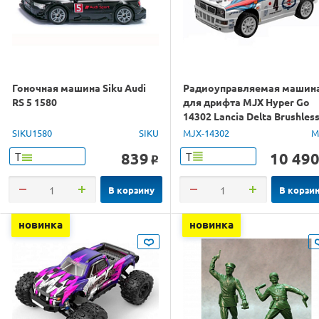
Гоночная машина Siku Audi
Радиоуправляемая машин
RS 5 1580
для дрифта MJX Hyper Go
14302 Lancia Delta Brushles
4WD 2.4G LED 1/14 RTR
SIKU1580
SIKU
MJX-14302
M
839
10 49
Т
Т
o
В корзину
В корзи
новинка
новинка