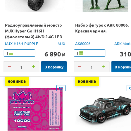
Радиоуправляемый монстр
Набор фигурок ARK 80006.
MJX Hyper Go H16H
Красная армия.
(фиолетовый) 4WD 2.4G LED
GPS 1/16 RTR
MJX-H16H-PURPLE
MJX
AK80006
ARK Mod
6 890
31
Т
Т
o
В корзину
В корзи
новинка
новинка