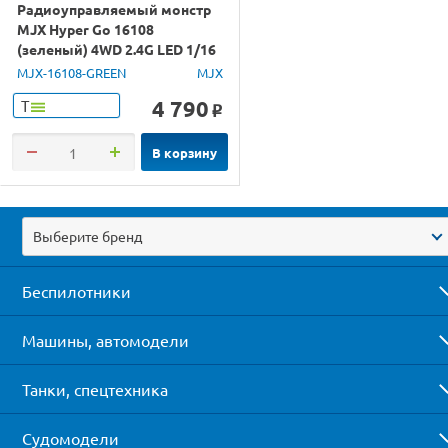
Радиоуправляемый монстр
MJX Hyper Go 16108
(зеленый) 4WD 2.4G LED 1/16
RTR
MJX-16108-GREEN
MJX
4 790
Т
o
В корзину
Выберите бренд
Беспилотники
Машины, автомодели
Танки, спецтехника
Судомодели