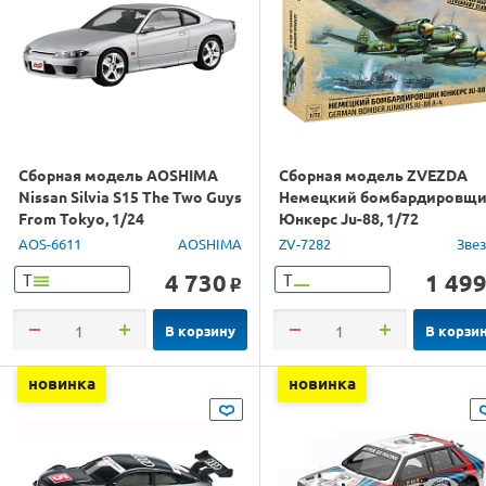
Сборная модель AOSHIMA
Сборная модель ZVEZDA
Nissan Silvia S15 The Two Guys
Немецкий бомбардировщ
From Tokyo, 1/24
Юнкерс Ju-88, 1/72
AOS-6611
AOSHIMA
ZV-7282
Зве
4 730
1 49
Т
Т
o
В корзину
В корзи
новинка
новинка