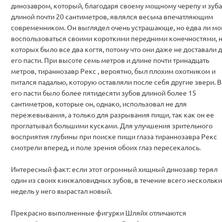
динозавром, который, благодаря своему мощному черепу и зуб
длиной почти 20 сантиметров, являлся весьма впечатляющим
современником. Он выглядел очень устрашающе, но едва ли мо
воспользоваться своими короткими передними конечностями, 
которых было все два когтя, потому что они даже не доставали 
его пасти. При высоте семь метров и длине почти тринадцать
метров, тираннозавр Рекс , вероятно, был плохим охотником и
питался падалью, которую оставляли после себя другие звери. В
его пасти было более пятидесяти зубов длиной более 15
сантиметров, которые он, однако, использовал не для
пережевывания, а только для разрывания пищи, так как он ее
проглатывал большими кусками. Для улучшения зрительного
восприятия глубины при поиске пищи глаза тираннозавра Рекс
смотрели вперед, и поле зрения обоих глаз пересекалось.
Интересный факт: если этот огромный хищный динозавр терял
один из своих кинжаловидных зубов, в течение всего нескольки
недель у него вырастал новый.
Прекрасно выполненные фигурки Шляйх отличаются