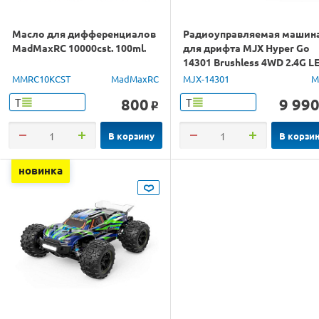
Масло для дифференциалов
Радиоуправляемая машин
MadMaxRC 10000cst. 100ml.
для дрифта MJX Hyper Go
14301 Brushless 4WD 2.4G L
1/14 RTR
MMRC10KCST
MadMaxRC
MJX-14301
M
800
9 99
Т
Т
o
В корзину
В корзи
новинка