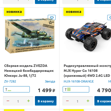
новинка
новинка
Сборная модель ZVEZDA
Радиоуправляемый монст
Немецкий бомбардировщик
MJX Hyper Go 16108
Юнкерс Ju-88, 1/72
(оранжевый) 4WD 2.4G LED
1/16 RTR
ZV-7282
Звезда
MJX-16108-ORANGE
M
1 499
4 79
Т
Т
o
В корзину
В корзи