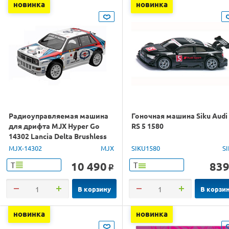
новинка
новинка
Радиоуправляемая машина
Гоночная машина Siku Audi
для дрифта MJX Hyper Go
RS 5 1580
14302 Lancia Delta Brushless
4WD 2.4G LED 1/14 RTR
MJX-14302
MJX
SIKU1580
S
10 490
83
Т
Т
o
В корзину
В корзи
новинка
новинка