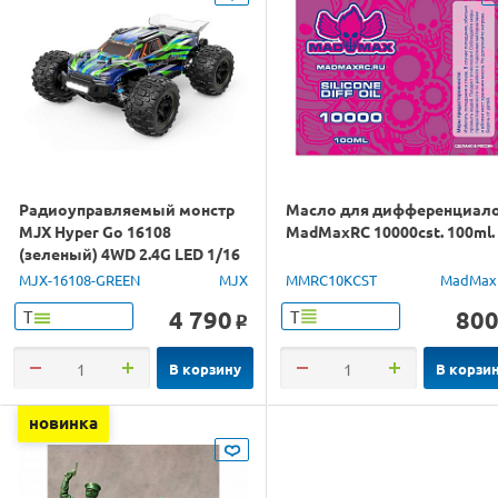
Радиоуправляемый монстр
Масло для дифференциал
MJX Hyper Go 16108
MadMaxRC 10000cst. 100ml.
(зеленый) 4WD 2.4G LED 1/16
RTR
MJX-16108-GREEN
MJX
MMRC10KCST
MadMax
4 790
80
Т
Т
o
В корзину
В корзи
новинка