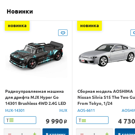
Новинки
новинка
новинка
Радиоуправляемая машина
Сборная модель AOSHIMA
для дрифта MJX Hyper Go
Nissan Silvia S15 The Two G
14301 Brushless 4WD 2.4G LED
From Tokyo, 1/24
1/14 RTR
MJX-14301
MJX
AOS-6611
AOSHI
9 990
4 73
Т
Т
o
В корзину
В корзи