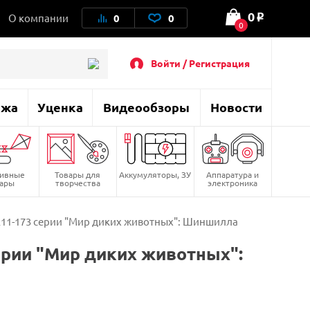
0
О компании
0
0
o
0
Войти / Регистрация
ажа
Уценка
Видеообзоры
Новости
тивные
Товары для
Аккумуляторы, ЗУ
Аппаратура и
вары
творчества
электроника
11-173 серии "Мир диких животных": Шиншилла
рии "Мир диких животных":