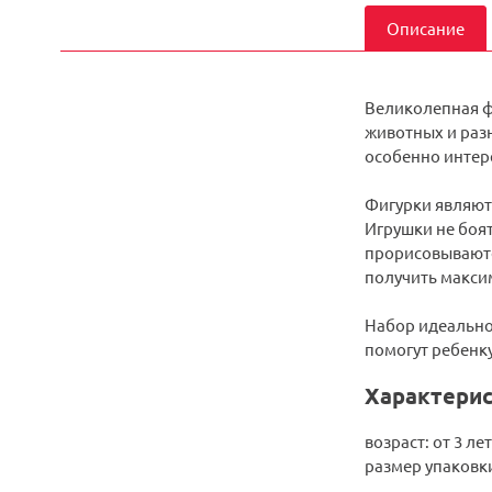
Описание
Великолепная ф
животных и раз
особенно интере
Фигурки являют
Игрушки не боя
прорисовываютс
получить макси
Набор идеально
помогут ребенк
Характерис
возраст: от 3 лет
размер упаковки: