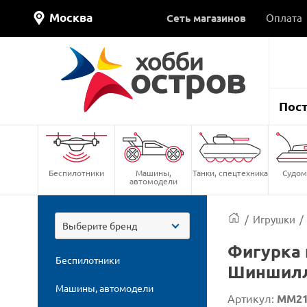
Москва
Сеть магазинов
Оплата
Пос
Беспилотники
Машины,
Танки, спецтехника
Судом
автомодели
/
Игрушки
/
Выберите бренд
Фигурка 
Беспилотники
Шиншил
Машины, автомодели
Артикул:
MM21