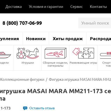
Доставка
Условия и гарантии
Сервис
Контакты
8 (800) 707-06-99
тупления
Новинки
Хиты продаж
Распрод
одели
Игрушки
Сборные модели,
Развивающие игры
Спор
материалы
то
Коллекционные фигурки
/
Фигурка игрушка MASAI MARA MM2
игрушка MASAI MARA MM211-173 се
ла
1-173
Оставить отзыв