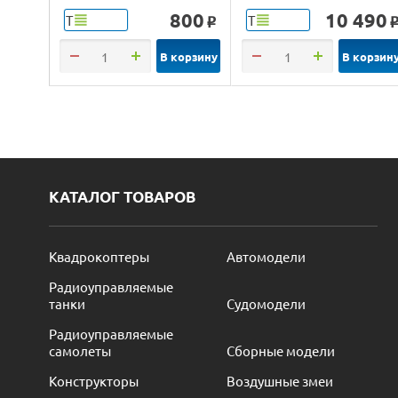
4WD 2.4G LED 1/14
800
10 490
Т
Т
o
RTR
В корзину
В корзин
КАТАЛОГ ТОВАРОВ
Квадрокоптеры
Автомодели
Радиоуправляемые
танки
Судомодели
Радиоуправляемые
самолеты
Сборные модели
Конструкторы
Воздушные змеи