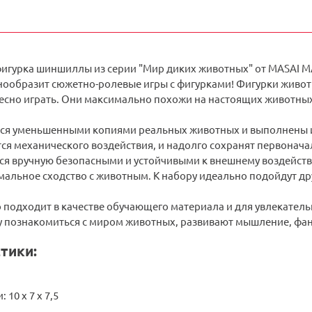
игурка шиншиллы из серии "Мир диких животных" от MASAI 
нообразит сюжетно-ролевые игры с фигурками! Фигурки живот
сно играть. Они максимально похожи на настоящих животных.
ся уменьшенными копиями реальных животных и выполнены из
тся механического воздействия, и надолго сохранят первонач
я вручную безопасными и устойчивыми к внешнему воздейств
мальное сходство с животным. К набору идеально подойдут др
 подходит в качестве обучающего материала и для увлекатель
у познакомиться с миром животных, развивают мышление, фан
тики:
 10 х 7 х 7,5