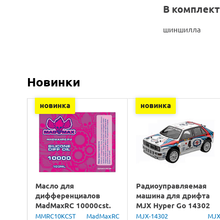
В комплект
шиншилла
Новинки
новинка
новинка
Масло для
Радиоуправляемая
дифференциалов
машина для дрифта
MadMaxRC 10000cst.
MJX Hyper Go 14302
100ml.
Lancia Delta Brushless
MMRC10KCST
MadMaxRC
MJX-14302
MJ