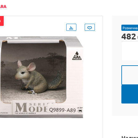
ARA
а
Рознична
482
Налич