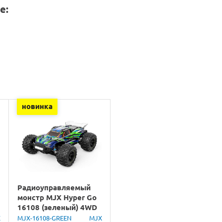
е:
новинка
Радиоуправляемый
монстр MJX Hyper Go
16108 (зеленый) 4WD
2.4G LED 1/16 RTR
X
MJX-16108-GREEN
MJX