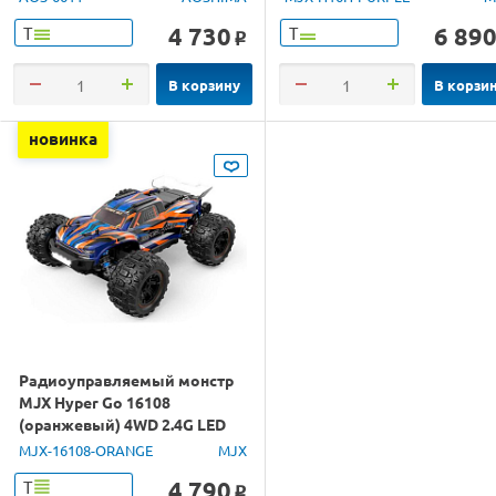
4 730
6 89
Т
Т
o
В корзину
В корзи
новинка
Радиоуправляемый монстр
MJX Hyper Go 16108
(оранжевый) 4WD 2.4G LED
1/16 RTR
MJX-16108-ORANGE
MJX
4 790
Т
o