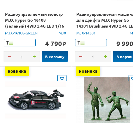
Радиоуправляемый монстр
Радиоуправляемая машин
MJX Hyper Go 16108
для дрифта MJX Hyper Go
(зеленый) 4WD 2.4G LED 1/16
14301 Brushless 4WD 2.4G L
RTR
1/14 RTR
MJX-16108-GREEN
MJX
MJX-14301
M
4 790
9 99
Т
Т
o
В корзину
В корзи
новинка
новинка