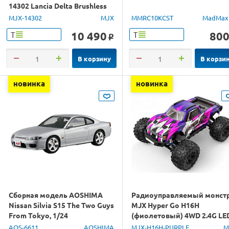
14302 Lancia Delta Brushless
4WD 2.4G LED 1/14 RTR
MJX-14302
MJX
MMRC10KCST
MadMax
10 490
80
Т
Т
o
В корзину
В корзи
новинка
новинка
Сборная модель AOSHIMA
Радиоуправляемый монст
Nissan Silvia S15 The Two Guys
MJX Hyper Go H16H
From Tokyo, 1/24
(фиолетовый) 4WD 2.4G LE
GPS 1/16 RTR
AOS-6611
AOSHIMA
MJX-H16H-PURPLE
M