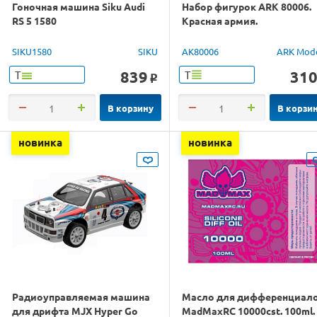
Гоночная машина Siku Audi
Набор фигурок ARK 80006.
RS 5 1580
Красная армия.
SIKU1580
SIKU
AK80006
ARK Mod
839
31
Т
Т
o
В корзину
В корзи
новинка
новинка
Радиоуправляемая машина
Масло для дифференциал
для дрифта MJX Hyper Go
MadMaxRC 10000cst. 100ml.