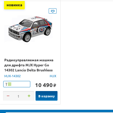
новинка
Радиоуправляемая машина
для дрифта MJX Hyper Go
14302 Lancia Delta Brushless
4WD 2.4G LED 1/14 RTR
MJX-14302
MJX
10 490
Т
o
В корзину