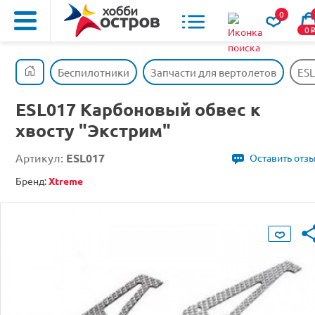
0
0
Беспилотники
Запчасти для вертолетов
ESL
ESL017 Карбоновый обвес к
хвосту "Экстрим"
Артикул:
ESL017
Оставить отз
Бренд:
Xtreme