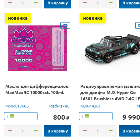
В корзину
В корзи
новинка
новинка
Масло для дифференциалов
Радиоуправляемая машин
MadMaxRC 10000cst. 100ml.
для дрифта MJX Hyper Go
14301 Brushless 4WD 2.4G L
1/14 RTR
MMRC10KCST
MadMaxRC
MJX-14301
M
800
9 99
Т
Т
o
В корзину
В корзи