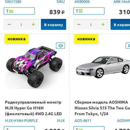
SIKU1580
SIKU
AK80006
ARK Mod
839
31
Т
Т
o
В корзину
В корзи
новинка
новинка
Радиоуправляемый монстр
Сборная модель AOSHIMA
MJX Hyper Go H16H
Nissan Silvia S15 The Two G
(фиолетовый) 4WD 2.4G LED
From Tokyo, 1/24
GPS 1/16 RTR
MJX-H16H-PURPLE
MJX
AOS-6611
AOSHI
Т
Т