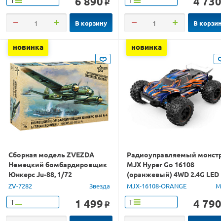
6 890
4 73
o
В корзину
В корзи
новинка
новинка
Сборная модель ZVEZDA
Радиоуправляемый монст
Немецкий бомбардировщик
MJX Hyper Go 16108
Юнкерс Ju-88, 1/72
(оранжевый) 4WD 2.4G LED
1/16 RTR
ZV-7282
Звезда
MJX-16108-ORANGE
M
1 499
4 79
Т
Т
o