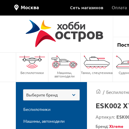
Москва
Сеть магазинов
Оплата
Пос
Беспилотники
Машины,
Танки, спецтехника
Судом
автомодели
/
Беспилотн
Выберите бренд
ESK002 
Беспилотники
Артикул:
ESK0
Машины, автомодели
Бренд:
Xtreme