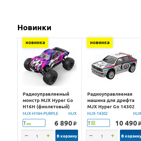
Новинки
новинка
новинка
Радиоуправляемый
Радиоуправляемая
монстр MJX Hyper Go
машина для дрифта
H16H (фиолетовый)
MJX Hyper Go 14302
4WD 2.4G LED GPS
Lancia Delta Brushless
MJX-H16H-PURPLE
MJX
MJX-14302
MJ
1/16 RTR
4WD 2.4G LED 1/14
6 890
10 490
Т
Т
o
RTR
В корзину
В корзин