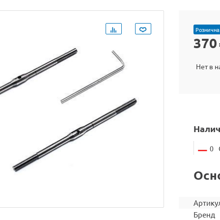
Рознична
370
Нет в 
Налич
0
Осн
Артику
Бренд