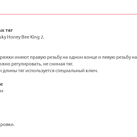
ых тяг
ky Honey Bee King 2.
ряжки имеют правую резьбу на одном конце и левую резьбу на
жно регулировать, не снимая тяг.
и длины тяг используется специальный ключ.
и:
мм
ировки.