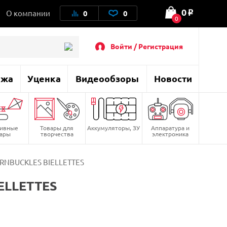
0
О компании
0
0
o
0
Войти / Регистрация
ажа
Уценка
Видеообзоры
Новости
тивные
Товары для
Аккумуляторы, ЗУ
Аппаратура и
вары
творчества
электроника
URNBUCKLES BIELLETTES
ELLETTES