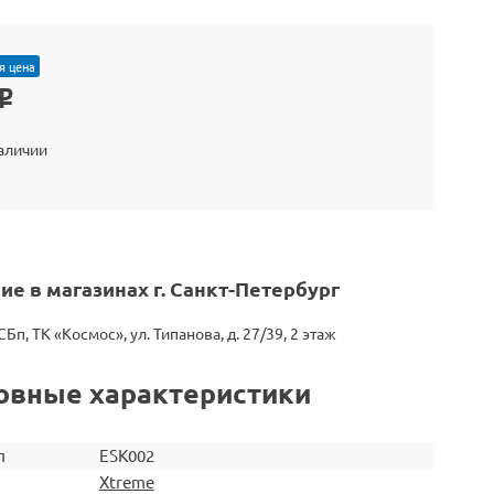
я цена
o
наличии
ие в магазинах г. Санкт-Петербург
СБп, ТК «Космос», ул. Типанова, д. 27/39, 2 этаж
овные характеристики
л
ESK002
Xtreme