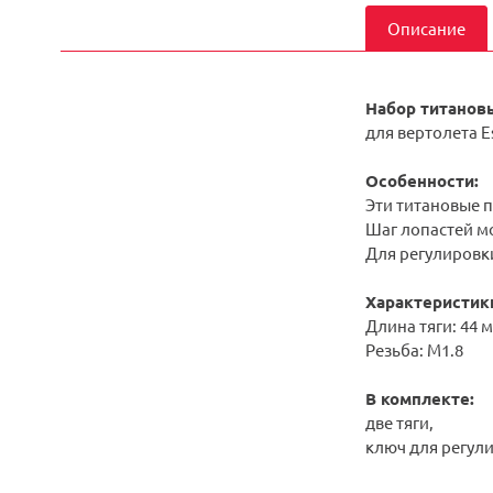
Описание
Набор титанов
для вертолета Es
Особенности:
Эти титановые п
Шаг лопастей мо
Для регулировк
Характеристик
Длина тяги: 44 
Резьба: M1.8
В комплекте:
две тяги,
ключ для регул