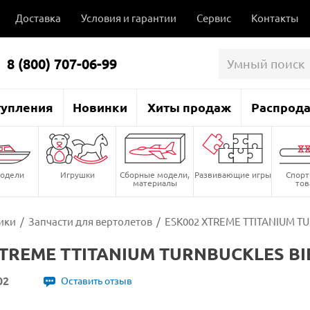
Доставка
Условия и гарантии
Сервис
Контакты
8 (800) 707-06-99
тупления
Новинки
Хиты продаж
Распрод
одели
Игрушки
Сборные модели,
Развивающие игры
Спор
материалы
то
ики
/
Запчасти для вертолетов
/
ESK002 XTREME TTITANIUM T
XTREME TTITANIUM TURNBUCKLES BI
02
Оставить отзыв