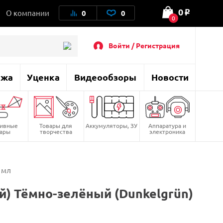
0
О компании
0
0
o
0
Войти / Регистрация
ажа
Уценка
Видеообзоры
Новости
тивные
Товары для
Аккумуляторы, ЗУ
Аппаратура и
вары
творчества
электроника
 мл
й) Тёмно-зелёный (Dunkelgrün)