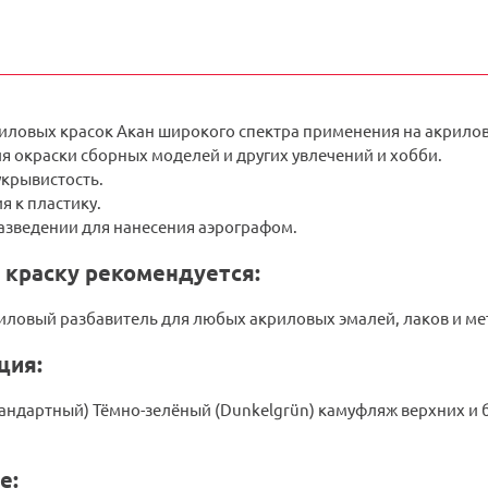
риловых красок Акан широкого спектра применения на акрилов
я окраски сборных моделей и других увлечений и хобби.
укрывистость.
я к пластику.
разведении для нанесения аэрографом.
 краску рекомендуется:
риловый разбавитель для любых акриловых эмалей, лаков и ме
ция:
стандартный) Тёмно-зелёный (Dunkelgrün) камуфляж верхних и 
е: