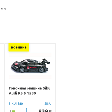
 мл
новинка
Гоночная машина Siku
Audi RS 5 1580
X
SIKU1580
SIKU
839
Т
o
o