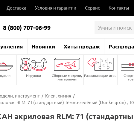
Доставка
Условия и гарантии
Сервис
Контакты
8 (800) 707-06-99
тупления
Новинки
Хиты продаж
Распрод
одели
Игрушки
Сборные модели,
Развивающие игры
Спор
материалы
то
одели, инструмент
/
Клеи, химия
/
ловая RLM: 71 (стандартный) Тёмно-зелёный (Dunkelgrün) , 10
АН акриловая RLM: 71 (стандартны