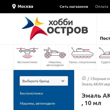
Москва
Сеть магазинов
Оплата
Пос
Беспилотники
Машины,
Танки, спецтехника
Судом
автомодели
/
Сборные м
Выберите бренд
Эмаль АКАН акри
Беспилотники
Эмаль АК
, 10 мл
Машины, автомодели