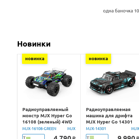
одна баночка 10
Новинки
новинка
новинка
Радиоуправляемый
Радиоуправляемая
монстр MJX Hyper Go
машина для дрифта
16108 (зеленый) 4WD
MJX Hyper Go 14301
2.4G LED 1/16 RTR
Brushless 4WD 2.4G
MJX-16108-GREEN
MJX
MJX-14301
MJ
LED 1/14 RTR
4 790
9 990
Т
Т
o