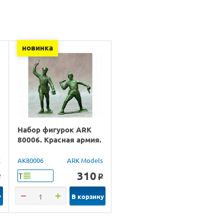
новинка
Набор фигурок ARK
80006. Красная армия.
X
AK80006
ARK Models
310
Т
o
o
у
В корзину