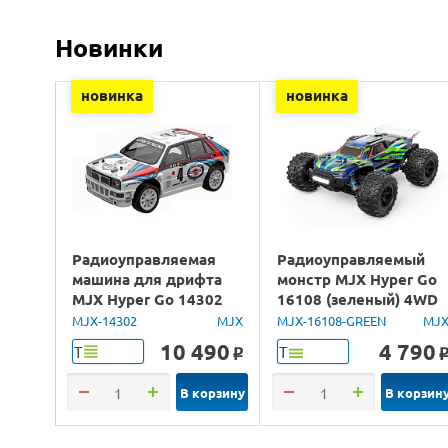
Новинки
новинка
новинка
Радиоуправляемая
Радиоуправляемый
машина для дрифта
монстр MJX Hyper Go
MJX Hyper Go 14302
16108 (зеленый) 4WD
Lancia Delta Brushless
2.4G LED 1/16 RTR
MJX-14302
MJX
MJX-16108-GREEN
MJ
4WD 2.4G LED 1/14
10 490
4 790
Т
Т
o
RTR
В корзину
В корзин