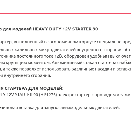
р для моделей
HEAVY DUTY 12V STARTER 90
артер, выполненный в эргономичном корпусе специально пред
льных калильных микродвигателей внутреннего сгорания объем
точника постоянного тока 12В, оборудован удобным выключат
им крутящим моментом. Алюминиевый стакан стартера снабже
 а также позволяет использовать различные насадки и вставк
й внутреннего сгорания.
Я СТАРТЕРА ДЛЯ МОДЕЛЕЙ:
TY 12V STARTER 90 (HP1275) электростартер с проводом и за
езиновая вставка для запуска авиамодельных двигателей.