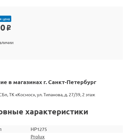
я цена
00
o
наличии
ие в магазинах г. Санкт-Петербург
СБп, ТК «Космос», ул. Типанова, д. 27/39, 2 этаж
овные характеристики
л
HP1275
Prolux