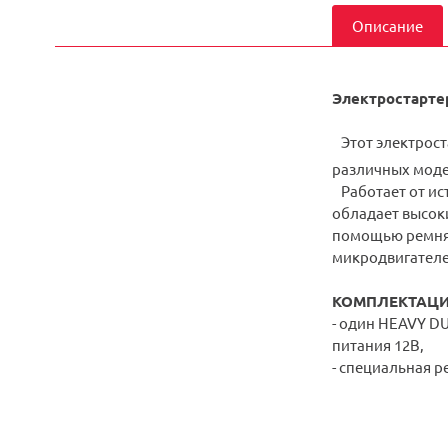
Описание
Электростарте
Этот электрост
различных моде
Работает от ис
обладает высок
помощью ремня,
микродвигателе
КОМПЛЕКТАЦИ
- один HEAVY DU
питания 12В,
- специальная р