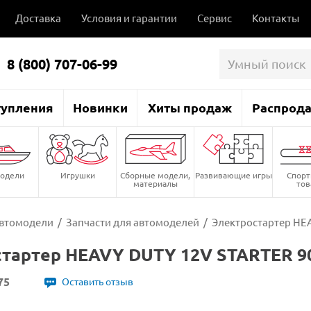
Доставка
Условия и гарантии
Сервис
Контакты
8 (800) 707-06-99
тупления
Новинки
Хиты продаж
Распрод
одели
Игрушки
Сборные модели,
Развивающие игры
Спор
материалы
то
втомодели
/
Запчасти для автомоделей
/
Электростартер HEA
тартер HEAVY DUTY 12V STARTER 90
75
Оставить отзыв