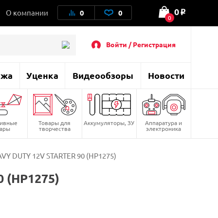
0
О компании
0
0
o
0
Войти / Регистрация
ажа
Уценка
Видеообзоры
Новости
тивные
Товары для
Аккумуляторы, ЗУ
Аппаратура и
вары
творчества
электроника
VY DUTY 12V STARTER 90 (HP1275)
 (HP1275)