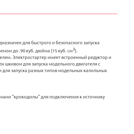
назначен для быстрого и безопасного запуска
3
ом до .90 куб. дюйма (15 куб. см
).
елем. Электростартер имеет встроенный редуктор и
н шкивом для запуска модельного двигателя с
и для запуска разных типов модельных калильных
жимами "крокодилы" для подключения к источнику