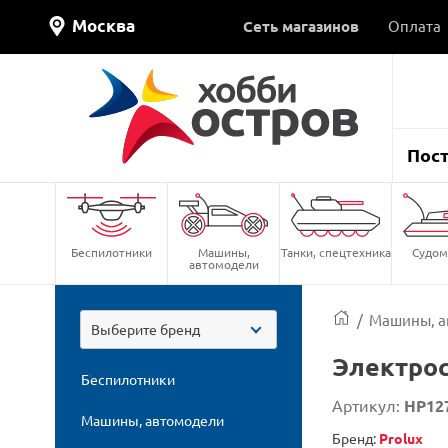
Москва
Сеть магазинов
Оплата
Пос
Беспилотники
Машины,
Танки, спецтехника
Судом
автомодели
/
Машины, а
Выберите бренд
Электрос
Беспилотники
Артикул:
HP12
Машины, автомодели
Бренд:
Prolux