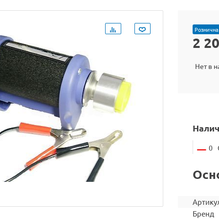
Рознична
2 2
Нет в 
Налич
0
Осн
Артику
Бренд