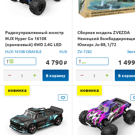
Радиоуправляемый монстр
Сборная модель ZVEZDA
MJX Hyper Go 16108
Немецкий бомбардировщ
(оранжевый) 4WD 2.4G LED
Юнкерс Ju-88, 1/72
1/16 RTR
MJX-16108-ORANGE
MJX
ZV-7282
Зве
4 790
1 49
Т
Т
o
В корзину
В корзи
новинка
новинка