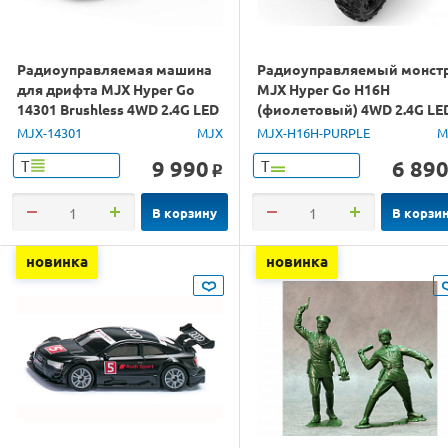
Радиоуправляемая машина
Радиоуправляемый монст
для дрифта MJX Hyper Go
MJX Hyper Go H16H
14301 Brushless 4WD 2.4G LED
(фиолетовый) 4WD 2.4G LE
1/14 RTR
GPS 1/16 RTR
MJX-14301
MJX
MJX-H16H-PURPLE
M
9 990
6 89
Т
Т
o
В корзину
В корзи
новинка
новинка