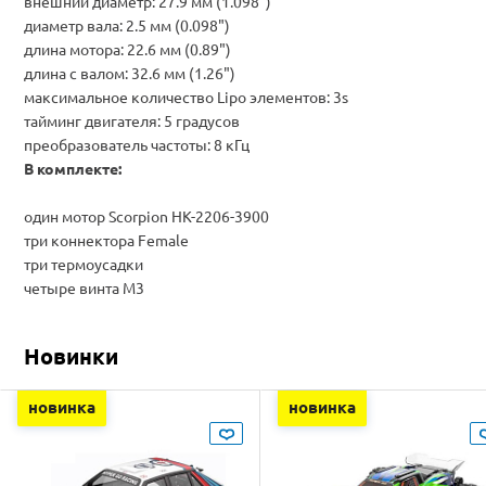
внешний диаметр: 27.9 мм (1.098")
диаметр вала: 2.5 мм (0.098")
длина мотора: 22.6 мм (0.89")
длина с валом: 32.6 мм (1.26")
максимальное количество Lipo элементов: 3s
тайминг двигателя: 5 градусов
преобразователь частоты: 8 кГц
В комплекте:
один мотор Scorpion HK-2206-3900
три
коннектора Female
три
термоусадки
четыре
винта
M3
Новинки
новинка
новинка