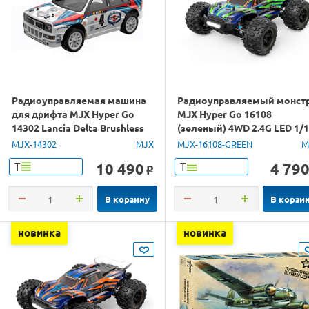
Радиоуправляемая машина
Радиоуправляемый монст
для дрифта MJX Hyper Go
MJX Hyper Go 16108
14302 Lancia Delta Brushless
(зеленый) 4WD 2.4G LED 1/
4WD 2.4G LED 1/14 RTR
RTR
MJX-14302
MJX
MJX-16108-GREEN
M
10 490
4 79
Т
Т
o
В корзину
В корзи
новинка
новинка