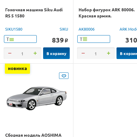
Гоночная машина Siku Audi
Набор фигурок ARK 80006.
RS 5 1580
Красная армия.
SIKU1580
SIKU
AK80006
ARK Mod
839
31
Т
Т
o
В корзину
В корзи
новинка
Сборная модель AOSHIMA