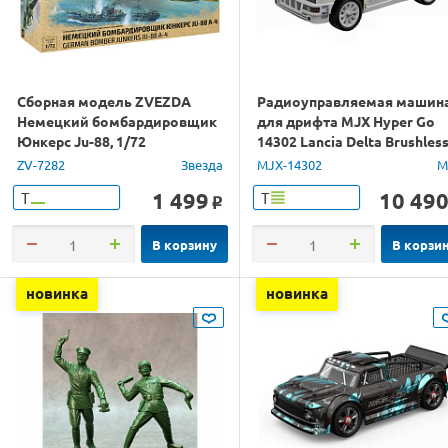
Сборная модель ZVEZDA
Радиоуправляемая машин
Немецкий бомбардировщик
для дрифта MJX Hyper Go
Юнкерс Ju-88, 1/72
14302 Lancia Delta Brushles
4WD 2.4G LED 1/14 RTR
ZV-7282
Звезда
MJX-14302
M
1 499
10 49
Т
Т
o
В корзину
В корзи
новинка
новинка