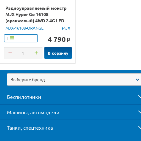
Радиоуправляемый монстр
MJX Hyper Go 16108
(оранжевый) 4WD 2.4G LED
1/16 RTR
MJX-16108-ORANGE
MJX
4 790
Т
o
В корзину
Выберите бренд
Беспилотники
Машины, автомодели
Танки, спецтехника