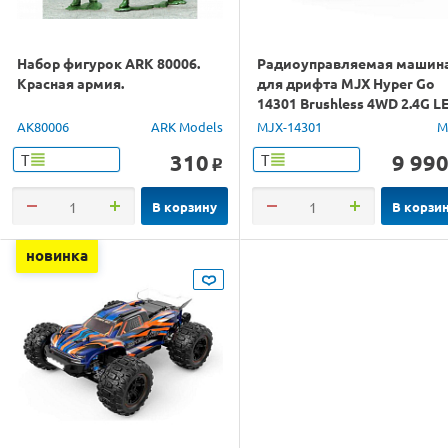
Набор фигурок ARK 80006.
Радиоуправляемая машин
Красная армия.
для дрифта MJX Hyper Go
14301 Brushless 4WD 2.4G L
1/14 RTR
AK80006
ARK Models
MJX-14301
M
310
9 99
Т
Т
o
В корзину
В корзи
новинка