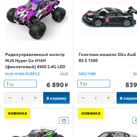
Радиоуправляемый монстр
Гоночная машина Siku Audi
MJX Hyper Go H16H
RS 5 1580
(фиолетовый) 4WD 2.4G LED
GPS 1/16 RTR
MJX-H16H-PURPLE
MJX
SIKU1580
S
6 890
83
Т
Т
o
В корзину
В корзи
новинка
новинка