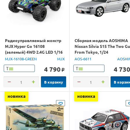
Радиоуправляемый монстр
Сборная модель AOSHIMA
MJX Hyper Go 16108
Nissan Silvia S15 The Two G
(зеленый) 4WD 2.4G LED 1/16
From Tokyo, 1/24
RTR
MJX-16108-GREEN
MJX
AOS-6611
AOSHI
4 790
4 73
Т
Т
o
В корзину
В корзи
новинка
новинка