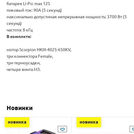
батарея Li-Po: max 12S
пиковый ток:
90
А (
5 секунд)
максимально допустимая непрерывная
мощность:
3700
Вт (
5
секунд)
частота:
8 кГц
В комплкте:
мотор Scorpion HKIII-4025-650KV,
три коннектора Female,
три термоусадки,
четыре винта M3.
Новинки
новинка
новинка