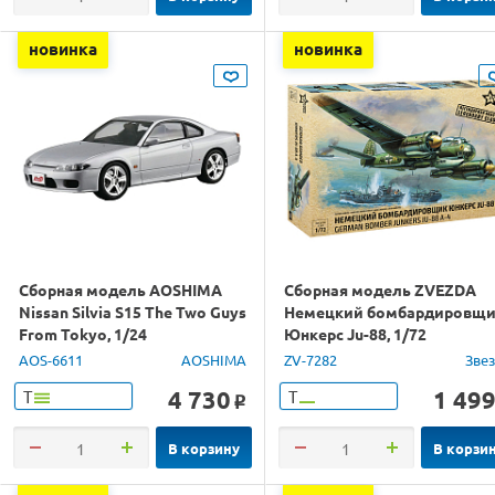
новинка
новинка
Сборная модель AOSHIMA
Сборная модель ZVEZDA
Nissan Silvia S15 The Two Guys
Немецкий бомбардировщ
From Tokyo, 1/24
Юнкерс Ju-88, 1/72
AOS-6611
AOSHIMA
ZV-7282
Зве
4 730
1 49
Т
Т
o
В корзину
В корзи