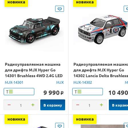
новинка
новинка
Радиоуправляемая машина
Радиоуправляемая машин
для дрифта MJX Hyper Go
для дрифта MJX Hyper Go
14301 Brushless 4WD 2.4G LED
14302 Lancia Delta Brushles
1/14 RTR
4WD 2.4G LED 1/14 RTR
MJX-14301
MJX
MJX-14302
M
9 990
10 49
Т
Т
o
В корзину
В корзи
новинка
новинка