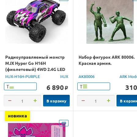
Радиоуправляемый монстр
Набор фигурок ARK 80006.
MJX Hyper Go H16H
Красная армия.
(фиолетовый) 4WD 2.4G LED
GPS 1/16 RTR
MJX-H16H-PURPLE
MJX
AK80006
ARK Mod
6 890
31
Т
Т
o
В корзину
В корзи
новинка