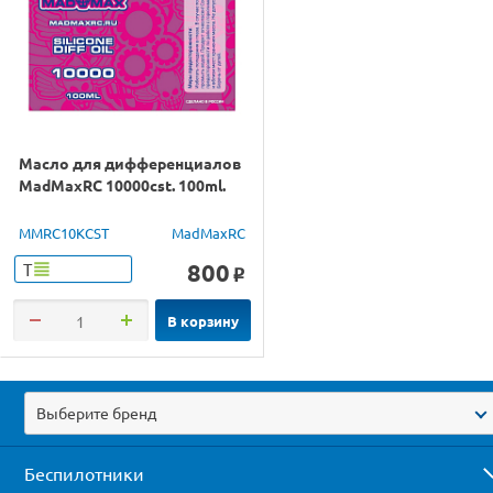
Масло для дифференциалов
MadMaxRC 10000cst. 100ml.
MMRC10KCST
MadMaxRC
800
Т
o
В корзину
Выберите бренд
Беспилотники