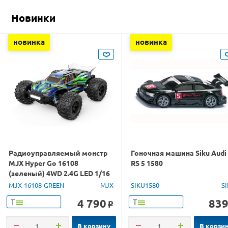
Новинки
новинка
новинка
Радиоуправляемый монстр
Гоночная машина Siku Audi
MJX Hyper Go 16108
RS 5 1580
(зеленый) 4WD 2.4G LED 1/16
RTR
MJX-16108-GREEN
MJX
SIKU1580
S
4 790
83
Т
Т
o
В корзину
В корзи