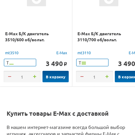
E-Max Б/К двигатель
E-Max Б/К двигатель
3510/600 об/вольт.
3110/700 об/вольт.
mt3510
E-Max
mt3110
E-
3 490
3 49
Т
Т
o
В корзину
В корзи
Купить товары E-Max с доставкой
В нашем интернет-магазине всегда большой выбор
игрушек, аксессуаров и запчастей фирмы E-Max с