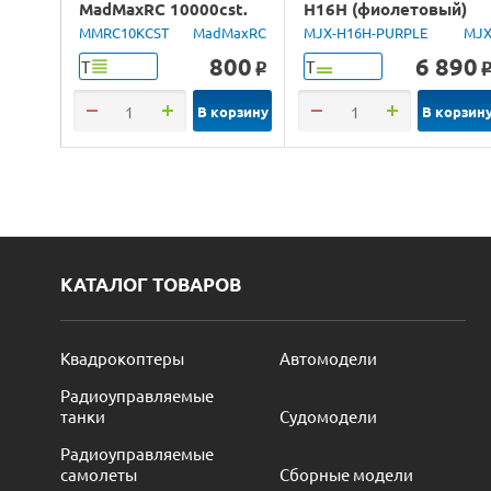
MadMaxRC 10000cst.
H16H (фиолетовый)
100ml.
4WD 2.4G LED GPS
MMRC10KCST
MadMaxRC
MJX-H16H-PURPLE
MJ
1/16 RTR
800
6 890
Т
Т
o
В корзину
В корзин
КАТАЛОГ ТОВАРОВ
Квадрокоптеры
Автомодели
Радиоуправляемые
танки
Судомодели
Радиоуправляемые
самолеты
Сборные модели