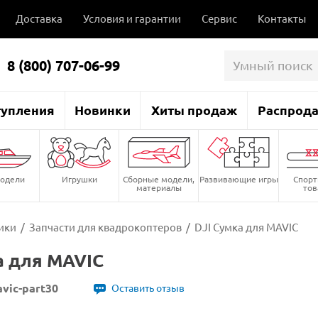
Доставка
Условия и гарантии
Сервис
Контакты
8 (800) 707-06-99
тупления
Новинки
Хиты продаж
Распрод
одели
Игрушки
Сборные модели,
Развивающие игры
Спор
материалы
то
ики
/
Запчасти для квадрокоптеров
/
DJI Сумка для MAVIC
а для MAVIC
avic-part30
Оставить отзыв