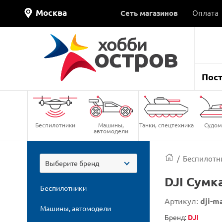
Москва
Сеть магазинов
Оплата
Пос
Беспилотники
Машины,
Танки, спецтехника
Судом
автомодели
/
Беспилотн
Выберите бренд
DJI Сумк
Беспилотники
Артикул:
dji-m
Машины, автомодели
Бренд:
DJI