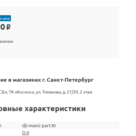
я цена
00
o
наличии
ие в магазинах г. Санкт-Петербург
СБп, ТК «Космос», ул. Типанова, д. 27/39, 2 этаж
овные характеристики
л
dji-mavic-part30
DJI