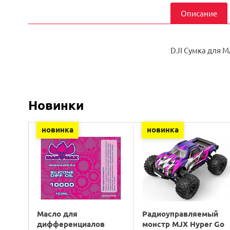
Описание
DJI Сумка для M
Новинки
новинка
новинка
Масло для
Радиоуправляемый
дифференциалов
монстр MJX Hyper Go