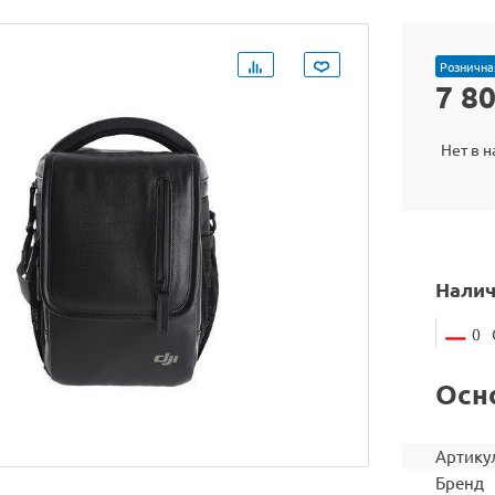
Рознична
7 8
Нет в 
Налич
0
Осн
Артику
Бренд