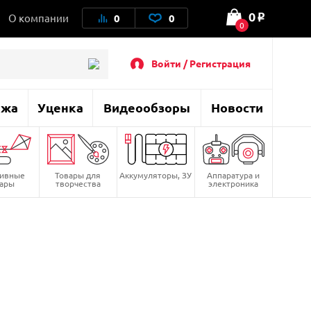
0
О компании
0
0
o
0
Войти / Регистрация
ажа
Уценка
Видеообзоры
Новости
тивные
Товары для
Аккумуляторы, ЗУ
Аппаратура и
вары
творчества
электроника